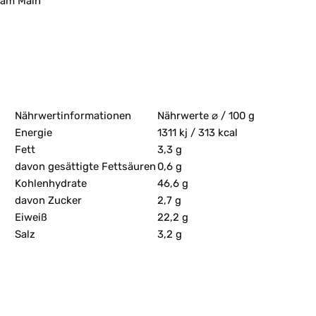
am Main
Nährwertinformationen
Nährwerte ⌀ / 100 g
Energie
1311 kj / 313 kcal
Fett
3,3 g
davon gesättigte Fettsäuren
0,6 g
Kohlenhydrate
46,6 g
davon Zucker
2,7 g
Eiweiß
22,2 g
Salz
3,2 g