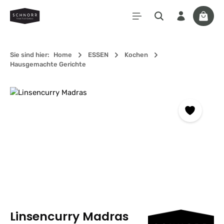
Zum Hauptinhalt springen
Waren
Sie sind hier:
Home
ESSEN
Kochen
Hausgemachte Gerichte
Bildergalerie überspringen
Linsencurry Madras