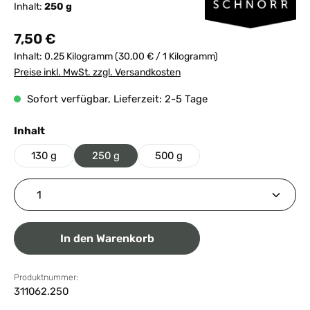
Inhalt:
250 g
Regulärer Preis:
7,50 €
Inhalt:
0.25 Kilogramm
(30,00 € / 1 Kilogramm)
Preise inkl. MwSt. zzgl. Versandkosten
Sofort verfügbar, Lieferzeit: 2-5 Tage
auswählen
Inhalt
130 g
250 g
500 g
Produkt Anzahl: Gib den gewünschten Wert ein ode
In den Warenkorb
Produktnummer:
311062.250