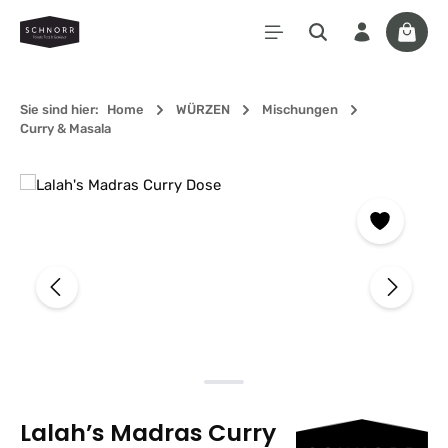
Zum Hauptinhalt springen
Waren
Sie sind hier:
Home
WÜRZEN
Mischungen
Curry & Masala
Bildergalerie überspringen
Lalah’s Madras Curry