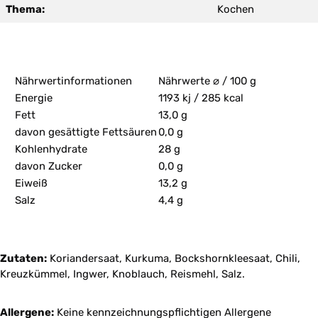
Thema:
Kochen
Nährwertinformationen
Nährwerte ⌀ / 100 g
Energie
1193 kj / 285 kcal
Fett
13,0 g
davon gesättigte Fettsäuren
0,0 g
Kohlenhydrate
28 g
davon Zucker
0,0 g
Eiweiß
13,2 g
Salz
4,4 g
Zutaten:
Koriandersaat, Kurkuma, Bockshornkleesaat, Chili,
Kreuzkümmel, Ingwer, Knoblauch, Reismehl, Salz.
Allergene:
Keine kennzeichnungspflichtigen Allergene