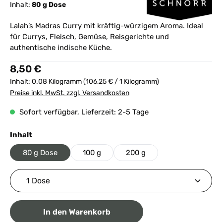
Inhalt:
80 g Dose
Lalah’s Madras Curry mit kräftig-würzigem Aroma. Ideal
für Currys, Fleisch, Gemüse, Reisgerichte und
authentische indische Küche.
Regulärer Preis:
8,50 €
Inhalt:
0.08 Kilogramm
(106,25 € / 1 Kilogramm)
Preise inkl. MwSt. zzgl. Versandkosten
Sofort verfügbar, Lieferzeit: 2-5 Tage
auswählen
Inhalt
80 g Dose
100 g
200 g
Produkt Anzahl: Gib den gewünschten Wert ein ode
In den Warenkorb