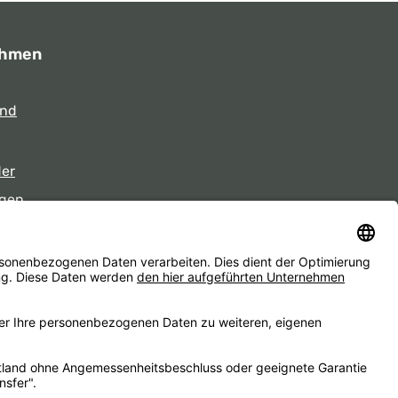
ehmen
und
der
gen
eiten