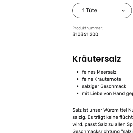
Produkt Anzahl: G
Produktnummer:
310361.200
Kräutersalz
feines Meersalz
feine Kräuternote
salziger Geschmack
mit Liebe von Hand ge
Salz ist unser Würzmittel 
salzig. Es trägt keine flü
wird, passt Salz zu allen 
Geschmacksrichtung "salz