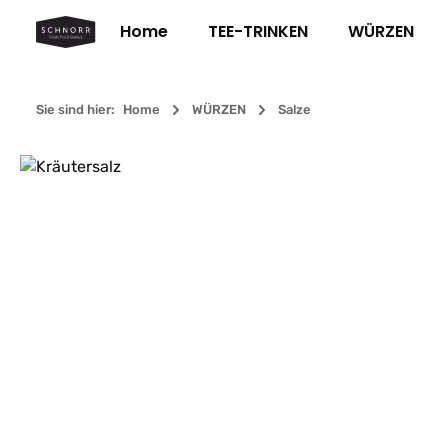
m Hauptinhalt springen
Zur Suche springen
Zur Hauptnavigation springen
Home
TEE-TRINKEN
WÜRZEN
Sie sind hier:
Home
WÜRZEN
Salze
Bildergalerie überspringen