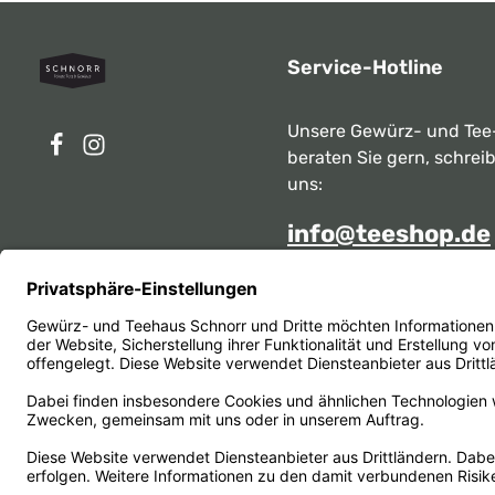
Service-Hotline
Unsere Gewürz- und Tee
beraten Sie gern, schrei
uns:
info@teeshop.de
Alternativ erreichen Sie 
telefonisch
Mo - Sa zwischen 10:00 -
unter:
069 284717
Oder über unser
Kontakt