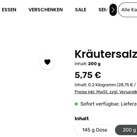
ESSEN
VERSCHENKEN
SALE
SEMINARE
Alle K
Kräutersal
Inhalt:
200 g
Regulärer Preis:
5,75 €
Inhalt:
0.2 Kilogramm
(28,75 € /
Preise inkl. MwSt. zzgl. Versand
Sofort verfügbar, Lieferz
auswählen
Inhalt
145 g Dose
200 g