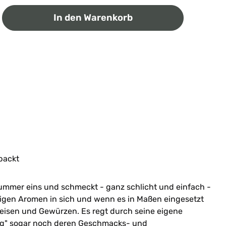
ib den gewünschten Wert ein oder benutz
In den Warenkorb
packt
Nummer eins und schmeckt - ganz schlicht und einfach -
chtigen Aromen in sich und wenn es in Maßen eingesetzt
Speisen und Gewürzen. Es regt durch seine eigene
ig" sogar noch deren Geschmacks- und