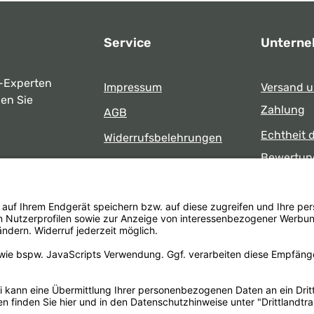
Service
Untern
-Experten
Impressum
Versand 
ben Sie
Zahlung
AGB
Echtheit 
Widerrufsbelehrungen
Bewertun
Datenschutz
uns
Öffnungsz
Barrierefreiheit
Laden
 17:00 Uhr
formular
.