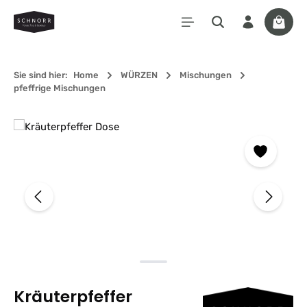
Zum Hauptinhalt springen
Waren
Sie sind hier:
Home
WÜRZEN
Mischungen
pfeffrige Mischungen
Bildergalerie überspringen
Kräuterpfeffer