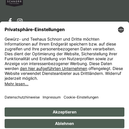
Service-Hotline
Service
Unternehmen
Alle Preise inkl. gesetzl. Mehrwertsteuer zzgl.
Versandkosten
und ggf. Nachnahmegebühren, wenn nicht
anders angegeben.
Impressum
AGB
Widerrufsbelehrungen
Datenschutz
Barrierefreiheit
© 1956 - 2026 Gewürz- und Teehaus Schnorr - with
by