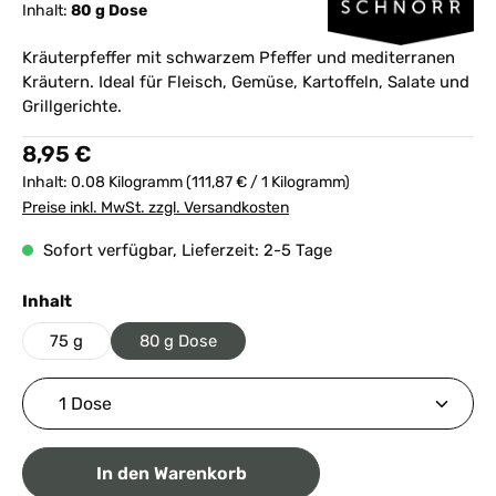
Inhalt:
80 g Dose
Kräuterpfeffer mit schwarzem Pfeffer und mediterranen
Kräutern. Ideal für Fleisch, Gemüse, Kartoffeln, Salate und
Grillgerichte.
Regulärer Preis:
8,95 €
Inhalt:
0.08 Kilogramm
(111,87 € / 1 Kilogramm)
Preise inkl. MwSt. zzgl. Versandkosten
Sofort verfügbar, Lieferzeit: 2-5 Tage
auswählen
Inhalt
75 g
80 g Dose
Produkt Anzahl: Gib den gewünschten Wert ein ode
In den Warenkorb