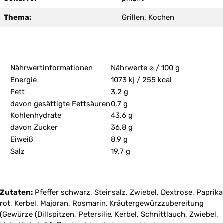
Thema:
Grillen, Kochen
Nährwertinformationen
Nährwerte ⌀ / 100 g
Energie
1073 kj / 255 kcal
Fett
3,2 g
davon gesättigte Fettsäuren
0,7 g
Kohlenhydrate
43,6 g
davon Zucker
36,8 g
Eiweiß
8,9 g
Salz
19,7 g
Zutaten:
Pfeffer schwarz, Steinsalz, Zwiebel, Dextrose, Paprika
rot, Kerbel, Majoran, Rosmarin, Kräutergewürzzubereitung
(Gewürze (Dillspitzen, Petersilie, Kerbel, Schnittlauch, Zwiebel,