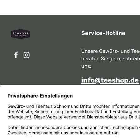
Service-Hotline
Unsere Gewürz- und Tee
beraten Sie gern, schrei
uns:
info@teeshop.de
Alternativ erreichen Sie 
telefonisch
Mo - Sa zwischen 10:00 -
unter:
069 284717
Oder über unser
Kontakt