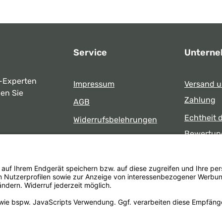
Service
Untern
-Experten
Impressum
Versand 
ben Sie
Zahlung
AGB
Echtheit 
Widerrufsbelehrungen
Bewertun
Datenschutz
uns
Öffnungsz
Barrierefreiheit
Laden
 17:00 Uhr
formular
.