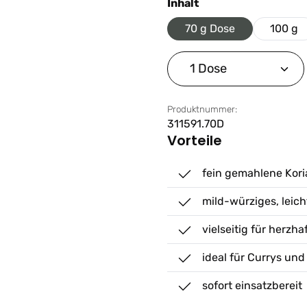
auswählen
Inhalt
70 g Dose
100 g
Produkt Anzahl: G
Produktnummer:
311591.70D
Vorteile
fein gemahlene Kor
mild-würziges, leic
vielseitig für herzha
ideal für Currys u
sofort einsatzbereit