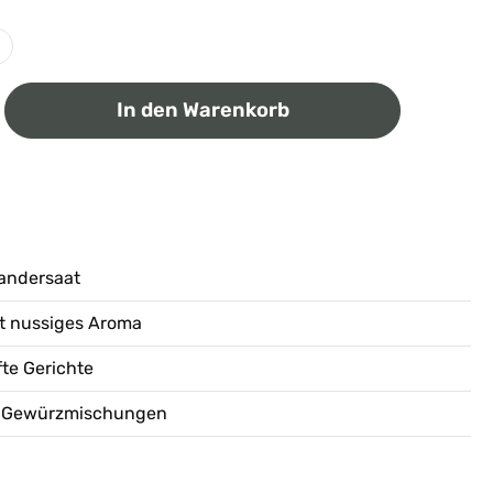
ib den gewünschten Wert ein oder benutz
In den Warenkorb
iandersaat
ht nussiges Aroma
fte Gerichte
nd Gewürzmischungen