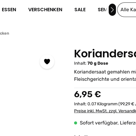
ESSEN
VERSCHENKEN
SALE
SEMINARE
Alle K
cken
Koriander
Inhalt:
70 g Dose
Koriandersaat gemahlen mi
Fleischgerichte und orien
Regulärer Preis:
6,95 €
Inhalt:
0.07 Kilogramm
(99,29 € 
Preise inkl. MwSt. zzgl. Versand
Sofort verfügbar, Lieferz