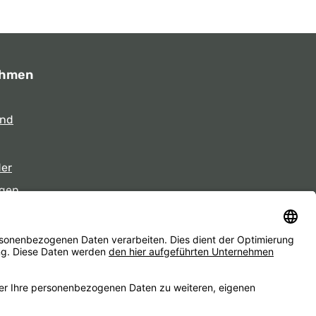
ehmen
und
der
gen
eiten