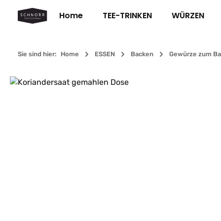
m Hauptinhalt springen
Zur Suche springen
Zur Hauptnavigation springen
Home
TEE-TRINKEN
WÜRZEN
Sie sind hier:
Home
ESSEN
Backen
Gewürze zum Ba
Bildergalerie überspringen