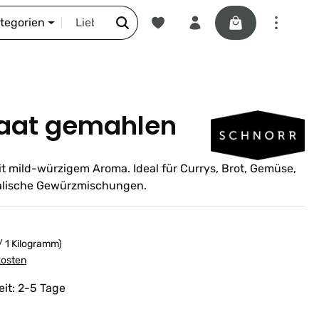
Du hast 0 Produkte auf dem Merkze
Warenkorb enthäl
DIE SCHNORR-STORY
ategorien
saat gemahlen
t mild-würzigem Aroma. Ideal für Currys, Brot, Gemüse,
talische Gewürzmischungen.
/ 1 Kilogramm)
kosten
eit: 2-5 Tage