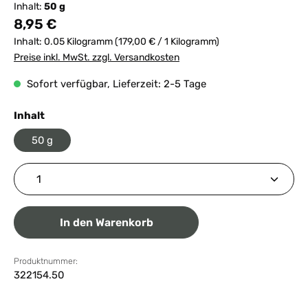
Inhalt:
50 g
Regulärer Preis:
8,95 €
Inhalt:
0.05 Kilogramm
(179,00 € / 1 Kilogramm)
Preise inkl. MwSt. zzgl. Versandkosten
Sofort verfügbar, Lieferzeit: 2-5 Tage
auswählen
Inhalt
50 g
Produkt Anzahl: Gib den gewünschten Wert ein ode
In den Warenkorb
Produktnummer:
322154.50