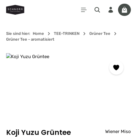
Zum Hauptinhalt springen
Waren
Sie sind hier:
Home
TEE-TRINKEN
Grüner Tee
Grüner Tee - aromatisiert
Bildergalerie überspringen
Koji Yuzu Grüntee
Wiener Miso