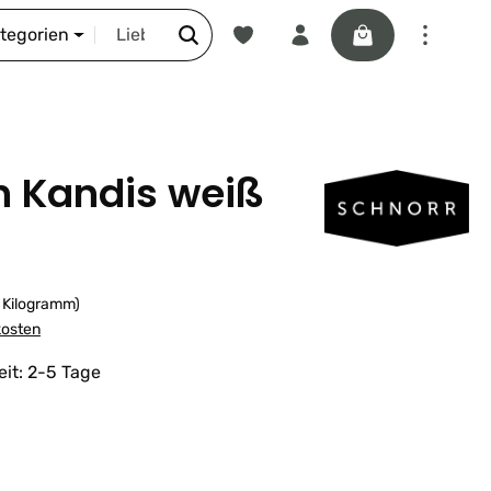
Du hast 0 Produkte auf dem Merkze
Warenkorb enthäl
DIE SCHNORR-STORY
ategorien
n Kandis weiß
1 Kilogramm)
kosten
eit: 2-5 Tage