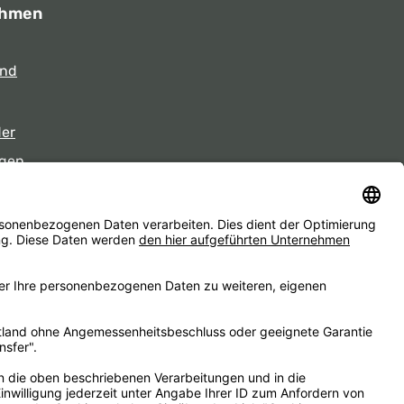
ehmen
und
der
gen
eiten