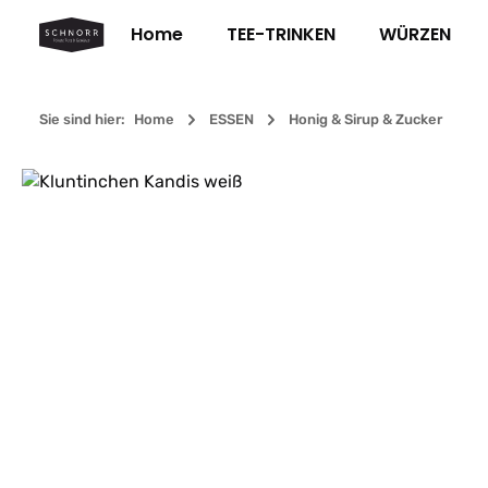
m Hauptinhalt springen
Zur Suche springen
Zur Hauptnavigation springen
Home
TEE-TRINKEN
WÜRZEN
Sie sind hier:
Home
ESSEN
Honig & Sirup & Zucker
Bildergalerie überspringen