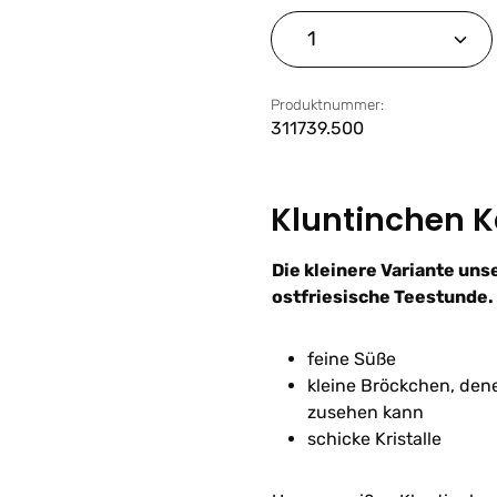
Produkt Anzahl: G
Produktnummer:
311739.500
Kluntinchen K
Die kleinere Variante uns
ostfriesische Teestunde.
feine Süße
kleine Bröckchen, de
zusehen kann
schicke Kristalle