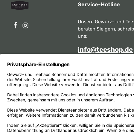
Service-Hotline
Unsere Gewürz- und Tee
beraten Sie gern, schrei
uns:
info@teeshop.de
Alternativ erreichen Sie 
telefonisch
Mo - Sa zwischen 10:00 -
unter:
069 284717
Oder über unser
Kontakt
Vertrag widerrufen