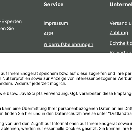
Service
Untern
-Experten
Impressum
Versand 
ben Sie
Zahlung
AGB
Echtheit 
Widerrufsbelehrungen
Bewertun
Datenschutz
uns
Öffnungsz
Barrierefreiheit
Laden
 17:00 Uhr
formular
.