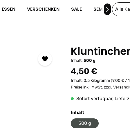
ESSEN
VERSCHENKEN
SALE
SEMINARE
Alle K
Kluntinche
Inhalt:
500 g
Regulärer Preis:
4,50 €
Inhalt:
0.5 Kilogramm
(9,00 € / 
Preise inkl. MwSt. zzgl. Versand
Sofort verfügbar, Lieferz
auswählen
Inhalt
500 g