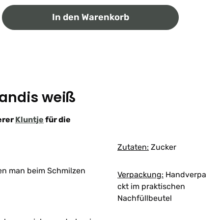
ib den gewünschten Wert ein oder benutz
In den Warenkorb
andis weiß
erer
Kluntje
für die
Zutaten:
Zucker
nen man beim Schmilzen
Verpackung:
Handverpa
ckt im praktischen
Nachfüllbeutel