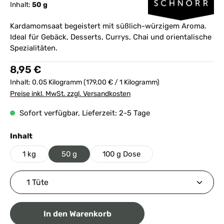
Inhalt:
50 g
Kardamomsaat begeistert mit süßlich-würzigem Aroma.
Ideal für Gebäck, Desserts, Currys, Chai und orientalische
Spezialitäten.
Regulärer Preis:
8,95 €
Inhalt:
0.05 Kilogramm
(179,00 € / 1 Kilogramm)
Preise inkl. MwSt. zzgl. Versandkosten
Sofort verfügbar, Lieferzeit: 2-5 Tage
auswählen
Inhalt
1 kg
50 g
100 g Dose
Produkt Anzahl: Gib den gewünschten Wert ein ode
In den Warenkorb