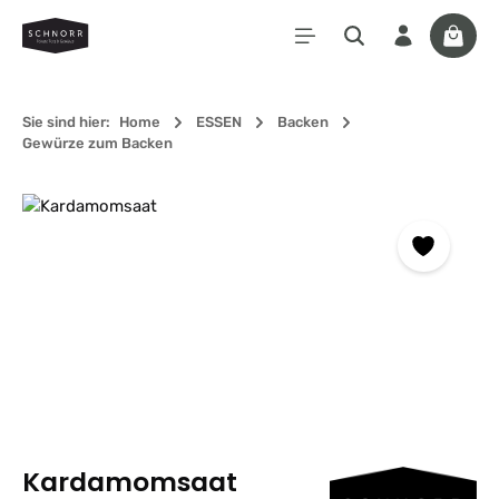
Zum Hauptinhalt springen
Waren
Sie sind hier:
Home
ESSEN
Backen
Gewürze zum Backen
Bildergalerie überspringen
Kardamomsaat