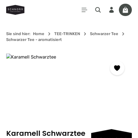
Zum Hauptinhalt springen
Waren
Sie sind hier:
Home
TEE-TRINKEN
Schwarzer Tee
Schwarzer Tee - aromatisiert
Bildergalerie überspringen
Karamell Schwarztee