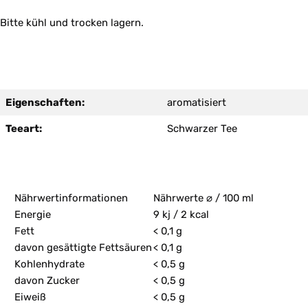
Bitte kühl und trocken lagern.
Eigenschaften:
aromatisiert
Teeart:
Schwarzer Tee
Nährwertinformationen
Nährwerte ⌀ / 100 ml
Energie
9 kj / 2 kcal
Fett
< 0,1 g
davon gesättigte Fettsäuren
< 0,1 g
Kohlenhydrate
< 0,5 g
davon Zucker
< 0,5 g
Eiweiß
< 0,5 g