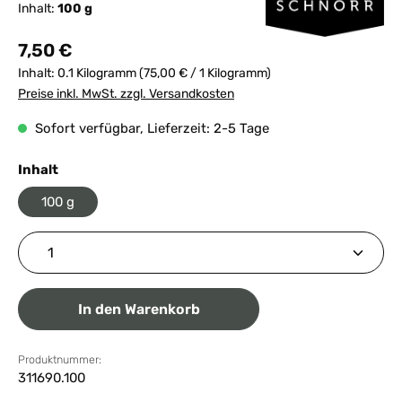
Inhalt:
100 g
Regulärer Preis:
7,50 €
Inhalt:
0.1 Kilogramm
(75,00 € / 1 Kilogramm)
Preise inkl. MwSt. zzgl. Versandkosten
Sofort verfügbar, Lieferzeit: 2-5 Tage
auswählen
Inhalt
100 g
Produkt Anzahl: Gib den gewünschten Wert ein ode
In den Warenkorb
Produktnummer:
311690.100