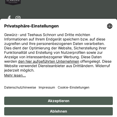
Service-Hotline
Service
Unternehmen
Alle Preise inkl. gesetzl. Mehrwertsteuer zzgl.
Versandkosten
und ggf. Nachnahmegebühren, wenn nicht
anders angegeben.
Impressum
AGB
Widerrufsbelehrungen
Datenschutz
Barrierefreiheit
© 1956 - 2026 Gewürz- und Teehaus Schnorr - with
by