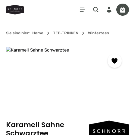
Zum Hauptinhalt springen
Waren
Sie sind hier:
Home
TEE-TRINKEN
Wintertees
Bildergalerie überspringen
Karamell Sahne
Schwarztee