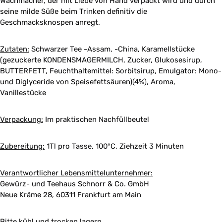
Wachmacher, der mit Liebe von Hand verpackt wird und durch
seine milde Süße beim Trinken definitiv die
Geschmacksknospen anregt.
Zutaten:
Schwarzer Tee -Assam, -China, Karamellstücke
(gezuckerte KONDENSMAGERMILCH, Zucker, Glukosesirup,
BUTTERFETT, Feuchthaltemittel: Sorbitsirup, Emulgator: Mono-
und Diglyceride von Speisefettsäuren)(4%), Aroma,
Vanillestücke
Verpackung:
Im praktischen Nachfüllbeutel
Zubereitung:
1Tl pro Tasse, 100°C, Ziehzeit 3 Minuten
Verantwortlicher Lebensmittelunternehmer:
Gewürz- und Teehaus Schnorr & Co. GmbH
Neue Kräme 28, 60311 Frankfurt am Main
Bitte kühl und trocken lagern.