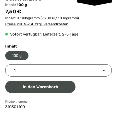
Inhalt:
100 g
Regulärer Preis:
7,50 €
Inhalt:
0.1 Kilogramm
(75,00 € / 1 Kilogramm)
Preise inkl. MwSt. zzgl. Versandkosten
Sofort verfügbar, Lieferzeit: 2-5 Tage
auswählen
Inhalt
100 g
Produkt Anzahl: Gib den gewünschten Wert ein ode
In den Warenkorb
Produktnummer:
310301.100