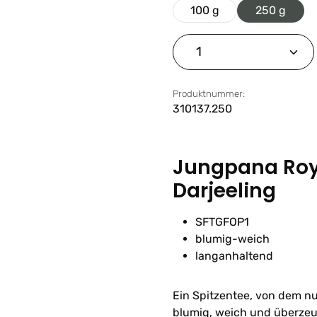
100 g
250 g
Produkt Anzahl: G
Produktnummer:
310137.250
Jungpana Roy
Darjeeling
SFTGFOP1
blumig-weich
langanhaltend
Ein Spitzentee, von dem nu
blumig, weich und überzeu