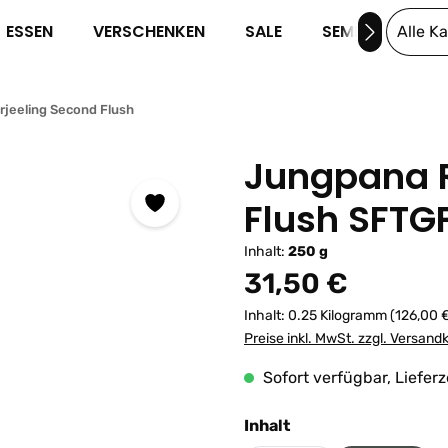
ESSEN
VERSCHENKEN
SALE
SEMINARE
Alle K
rjeeling Second Flush
Jungpana 
Flush SFTG
Inhalt:
250 g
Regulärer Preis:
31,50 €
Inhalt:
0.25 Kilogramm
(126,00 €
Preise inkl. MwSt. zzgl. Versand
Sofort verfügbar, Lieferz
auswählen
Inhalt