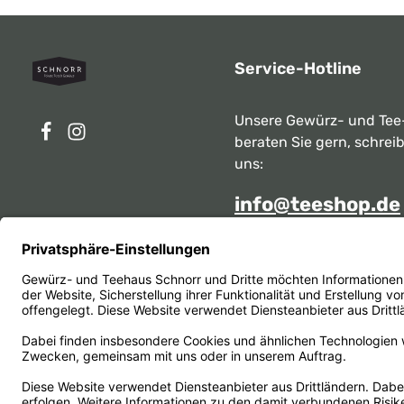
Service-Hotline
Unsere Gewürz- und Tee
beraten Sie gern, schrei
uns:
info@teeshop.de
Alternativ erreichen Sie 
telefonisch
Mo - Sa zwischen 10:00 -
unter:
069 284717
Oder über unser
Kontakt