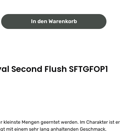
ib den gewünschten Wert ein oder benutz
In den Warenkorb
al Second Flush SFTGFOP1
r kleinste Mengen geerntet werden. Im Charakter ist er
gt mit einem sehr lang anhaltenden Geschmack.