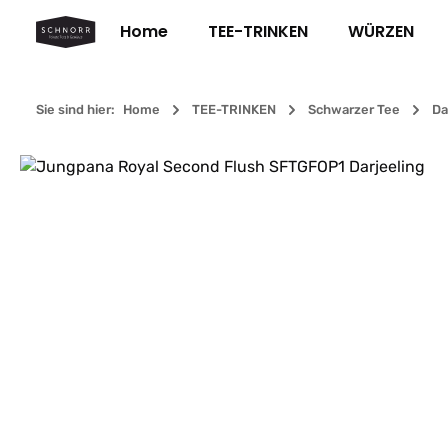
m Hauptinhalt springen
Zur Suche springen
Zur Hauptnavigation springen
Home
TEE-TRINKEN
WÜRZEN
Sie sind hier:
Home
TEE-TRINKEN
Schwarzer Tee
Da
Bildergalerie überspringen