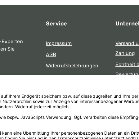
Service
Untern
-Experten
Impressum
Versand 
ben Sie
Zahlung
AGB
Echtheit 
Widerrufsbelehrungen
Bewertun
Datenschutz
uns
Öffnungsz
Barrierefreiheit
Laden
 17:00 Uhr
formular
.