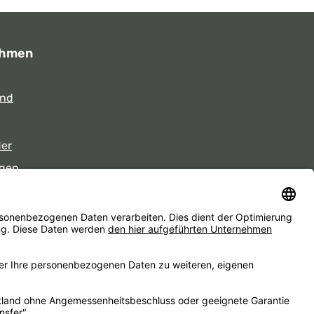
ehmen
und
der
gen
eiten