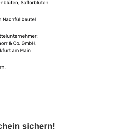
blüten, Saflorblüten.
n Nachfüllbeutel
ttelunternehmer
:
orr & Co. GmbH,
kfurt am Main
rn.
hein sichern!