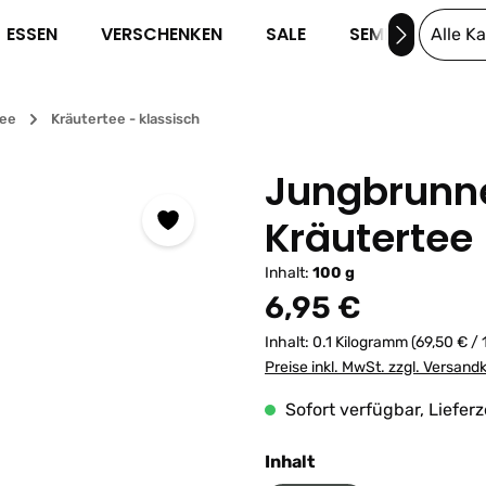
ESSEN
VERSCHENKEN
SALE
SEMINARE
Alle K
tee
Kräutertee - klassisch
Jungbrunn
Kräutertee
Inhalt:
100 g
Regulärer Preis:
6,95 €
Inhalt:
0.1 Kilogramm
(69,50 € /
Preise inkl. MwSt. zzgl. Versand
Sofort verfügbar, Lieferz
auswählen
Inhalt