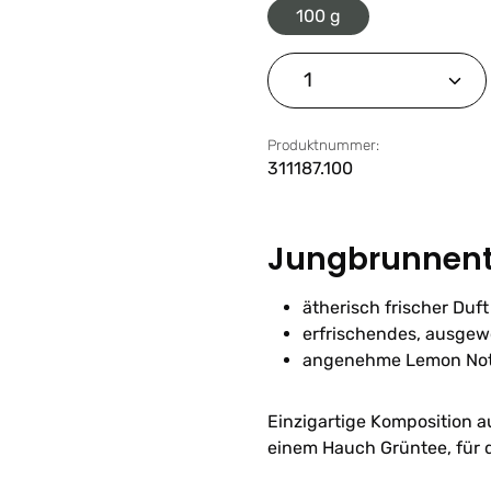
100 g
Produkt Anzahl: G
Produktnummer:
311187.100
Jungbrunnent
ätherisch frischer Duft
erfrischendes, ausge
angenehme Lemon No
Einzigartige Komposition 
einem Hauch Grüntee, für d