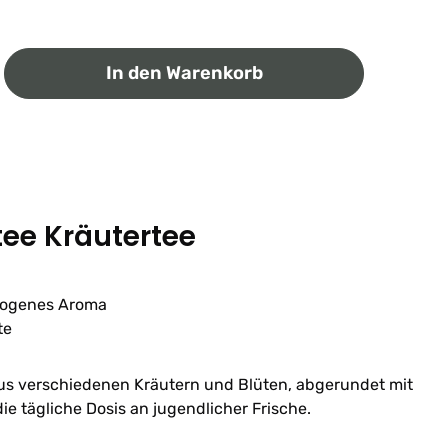
ib den gewünschten Wert ein oder benutz
In den Warenkorb
ee Kräutertee
wogenes Aroma
te
aus verschiedenen Kräutern und Blüten, abgerundet mit
ie tägliche Dosis an jugendlicher Frische.