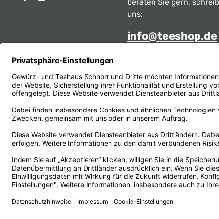
beraten Sie gern, schrei
uns:
info@teeshop.de
Alternativ erreichen Sie 
telefonisch
Mo - Sa zwischen 10:00 -
unter:
069 284717
Oder über unser
Kontakt
Vertrag widerrufen