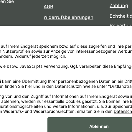
ben Sie
Zahlung
AGB
Echtheit 
Widerrufsbelehrungen
Bewertun
Datenschutz
uns
Öffnungsz
Barrierefreiheit
Laden
 17:00 Uhr
formular
.
Alle Preise inkl. gesetzl. Mehrwertsteuer zzgl.
Versandkosten
un