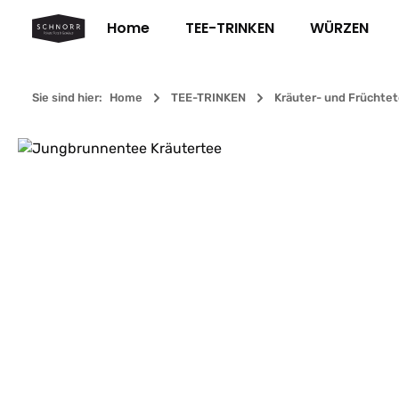
m Hauptinhalt springen
Zur Suche springen
Zur Hauptnavigation springen
Home
TEE-TRINKEN
WÜRZEN
Sie sind hier:
Home
TEE-TRINKEN
Kräuter- und Früchte
Bildergalerie überspringen