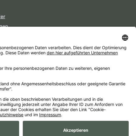
der
gen
eiten
d ggf. Nachnahmegebühren, wenn nicht anders angegeben.