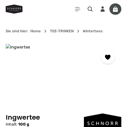
Zum Hauptinhalt springen
Waren
Sie sind hier:
Home
TEE-TRINKEN
Wintertees
Bildergalerie überspringen
Ingwertee
Inhalt:
100 g