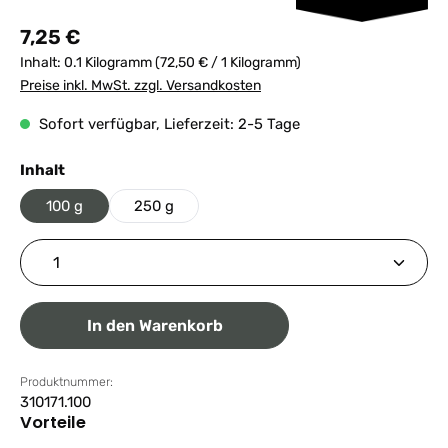
Regulärer Preis:
7,25 €
Inhalt:
0.1 Kilogramm
(72,50 € / 1 Kilogramm)
Preise inkl. MwSt. zzgl. Versandkosten
Sofort verfügbar, Lieferzeit: 2-5 Tage
auswählen
Inhalt
100 g
250 g
Produkt Anzahl: Gib den gewünschten Wert ein ode
In den Warenkorb
Produktnummer:
310171.100
Vorteile