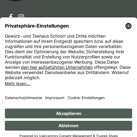
Service-Hotline
Service
Unternehmen
Alle Preise inkl. gesetzl. Mehrwertsteuer zzgl.
Versandkosten
und ggf. Nachnahmegebühren, wenn nicht
anders angegeben.
Impressum
AGB
Widerrufsbelehrungen
Datenschutz
Barrierefreiheit
© 1956 - 2026 Gewürz- und Teehaus Schnorr - with
by
HexaMain GmbH