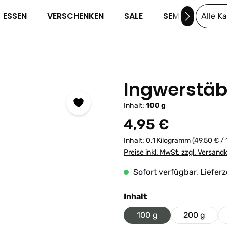
ESSEN
VERSCHENKEN
SALE
SEMINARE
Alle K
Ingwerstäb
Inhalt:
100 g
Regulärer Preis:
4,95 €
Inhalt:
0.1 Kilogramm
(49,50 € /
Preise inkl. MwSt. zzgl. Versand
Sofort verfügbar, Lieferz
auswählen
Inhalt
100 g
200 g