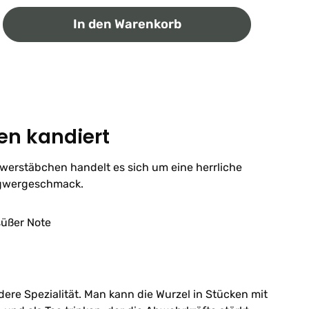
ib den gewünschten Wert ein oder benutz
In den Warenkorb
en kandiert
werstäbchen handelt es sich um eine herrliche
ngwergeschmack.
süßer Note
dere Spezialität. Man kann die Wurzel in Stücken mit