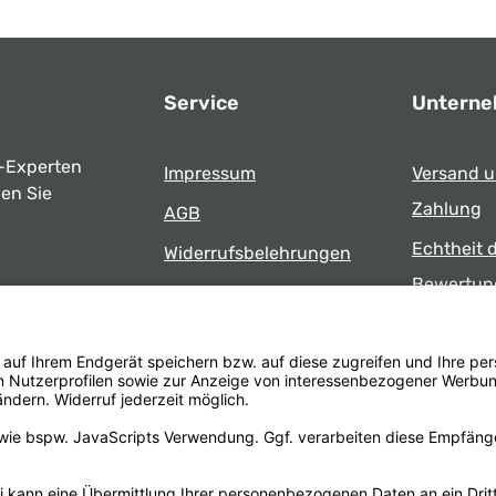
Service
Untern
-Experten
Impressum
Versand 
ben Sie
Zahlung
AGB
Echtheit 
Widerrufsbelehrungen
Bewertun
Datenschutz
uns
Öffnungsz
Barrierefreiheit
Laden
 17:00 Uhr
formular
.