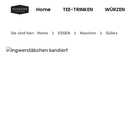
m Hauptinhalt springen
Zur Suche springen
Zur Hauptnavigation springen
Home
TEE-TRINKEN
WÜRZEN
Sie sind hier:
Home
ESSEN
Naschen
Süßes
Bildergalerie überspringen