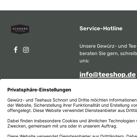
Service-Hotline
Unsere Gewürz- und Tee
beraten Sie gern, schrei
uns:
info@teeshop.de
Alternativ erreichen Sie 
telefonisch
Mo - Sa zwischen 10:00 -
unter:
069 284717
Oder über unser
Kontakt