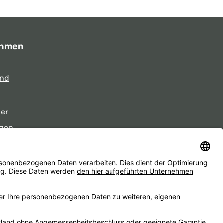
ehmen
und
der
gen
eiten