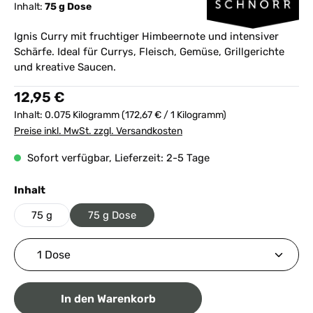
Inhalt:
75 g Dose
Ignis Curry mit fruchtiger Himbeernote und intensiver
Schärfe. Ideal für Currys, Fleisch, Gemüse, Grillgerichte
und kreative Saucen.
Regulärer Preis:
12,95 €
Inhalt:
0.075 Kilogramm
(172,67 € / 1 Kilogramm)
Preise inkl. MwSt. zzgl. Versandkosten
Sofort verfügbar, Lieferzeit: 2-5 Tage
auswählen
Inhalt
75 g
75 g Dose
Produkt Anzahl: Gib den gewünschten Wert ein ode
In den Warenkorb