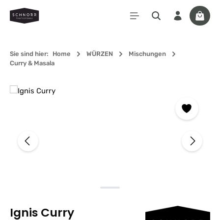
Zum Hauptinhalt springen
Waren
Sie sind hier:
Home
WÜRZEN
Mischungen
Curry & Masala
Bildergalerie überspringen
Ignis Curry