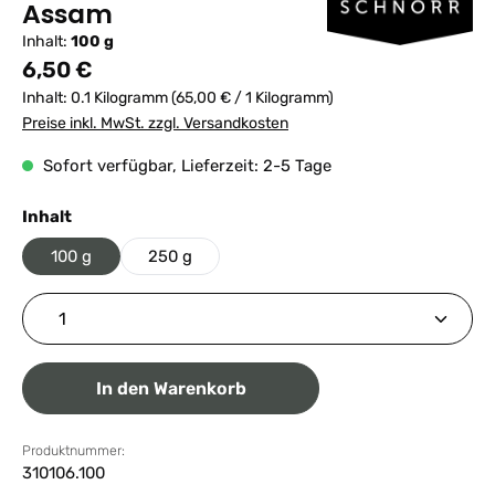
Assam
Inhalt:
100 g
Regulärer Preis:
6,50 €
Inhalt:
0.1 Kilogramm
(65,00 € / 1 Kilogramm)
Preise inkl. MwSt. zzgl. Versandkosten
Sofort verfügbar, Lieferzeit: 2-5 Tage
auswählen
Inhalt
100 g
250 g
Produkt Anzahl: Gib den gewünschten Wert ein ode
In den Warenkorb
Produktnummer:
310106.100