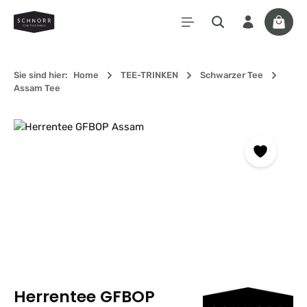
Zum Hauptinhalt springen
Waren
Sie sind hier:
Home
TEE-TRINKEN
Schwarzer Tee
Assam Tee
Bildergalerie überspringen
Herrentee GFBOP