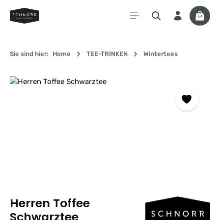
Zum Hauptinhalt springen
Waren
Sie sind hier:
Home
TEE-TRINKEN
Wintertees
Bildergalerie überspringen
Herren Toffee
Schwarztee