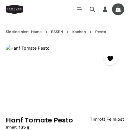
Zum Hauptinhalt springen
Waren
Sie sind hier:
Home
ESSEN
Kochen
Pesto
Bildergalerie überspringen
Hanf Tomate Pesto
Timrott Feinkost
Inhalt:
135 g