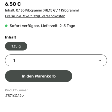
Regulärer Preis:
6,50 €
Inhalt:
0.135 Kilogramm
(48,15 € / 1 Kilogramm)
Preise inkl. MwSt. zzgl. Versandkosten
Sofort verfügbar, Lieferzeit: 2-5 Tage
auswählen
Inhalt
135 g
Produkt Anzahl: Gib den gewünschten Wert ein ode
In den Warenkorb
Produktnummer:
312122.135