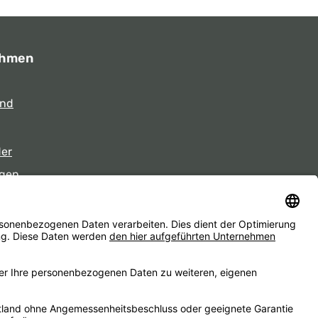
ehmen
und
der
gen
eiten