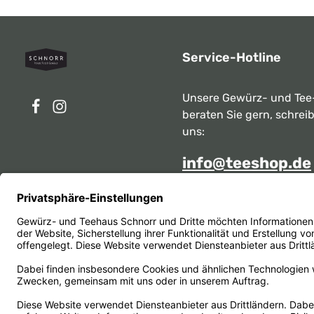
Service-Hotline
Unsere Gewürz- und Tee
beraten Sie gern, schrei
uns:
info@teeshop.de
Alternativ erreichen Sie 
telefonisch
Mo - Sa zwischen 10:00 -
unter:
069 284717
Oder über unser
Kontakt