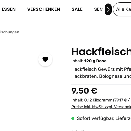
ESSEN
VERSCHENKEN
SALE
SEMINARE
Alle K
Mischungen
Hackfleisc
Inhalt:
120 g Dose
Hackfleisch Gewürz mit Pfef
Hackbraten, Bolognese und
Regulärer Preis:
9,50 €
Inhalt:
0.12 Kilogramm
(79,17 € /
Preise inkl. MwSt. zzgl. Versand
Sofort verfügbar, Lieferz