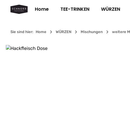
m Hauptinhalt springen
Zur Suche springen
Zur Hauptnavigation springen
Home
TEE-TRINKEN
WÜRZEN
Sie sind hier:
Home
WÜRZEN
Mischungen
weitere 
Bildergalerie überspringen