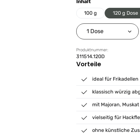
auswählen
Inhalt
100 g
120 g Dose
Produkt Anzahl: G
Produktnummer:
311514.120D
Vorteile
ideal für Frikadelle
klassisch würzig ab
mit Majoran, Muska
vielseitig für Hackfl
ohne künstliche Zus