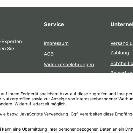
Service
Untern
-Experten
Impressum
Versand 
ben Sie
Zahlung
AGB
Echtheit 
Widerrufsbelehrungen
Bewertun
Datenschutz
uns
Öffnungsz
Barrierefreiheit
Laden
 17:00 Uhr
formular
.