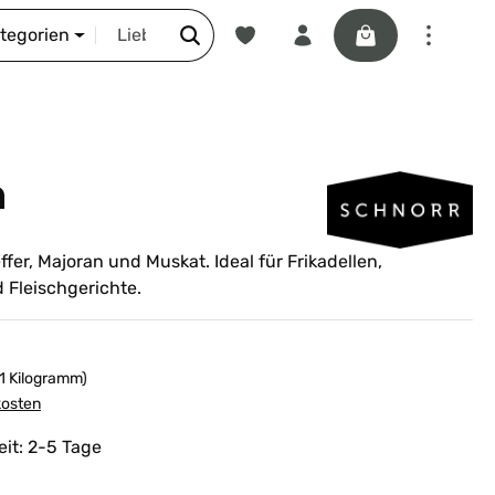
Du hast 0 Produkte auf dem Merkze
Warenkorb enthäl
DIE SCHNORR-STORY
ategorien
h
fer, Majoran und Muskat. Ideal für Frikadellen,
 Fleischgerichte.
 1 Kilogramm)
kosten
eit: 2-5 Tage