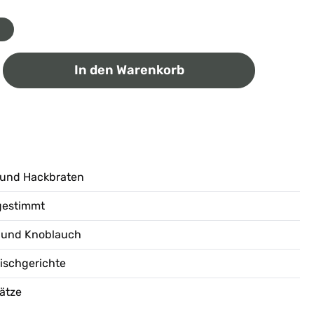
ib den gewünschten Wert ein oder benutz
In den Warenkorb
n und Hackbraten
gestimmt
t und Knoblauch
eischgerichte
ätze