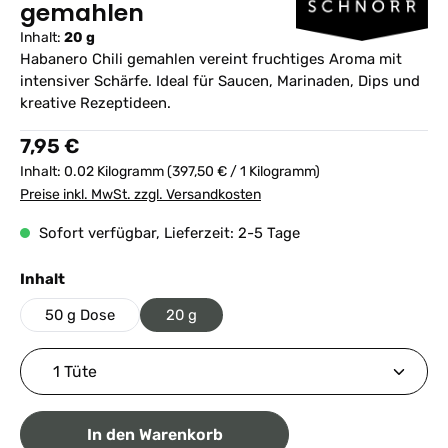
gemahlen
Inhalt:
20 g
Habanero Chili gemahlen vereint fruchtiges Aroma mit
intensiver Schärfe. Ideal für Saucen, Marinaden, Dips und
kreative Rezeptideen.
Regulärer Preis:
7,95 €
Inhalt:
0.02 Kilogramm
(397,50 € / 1 Kilogramm)
Preise inkl. MwSt. zzgl. Versandkosten
Sofort verfügbar, Lieferzeit: 2-5 Tage
auswählen
Inhalt
50 g Dose
20 g
Produkt Anzahl: Gib den gewünschten Wert ein ode
In den Warenkorb