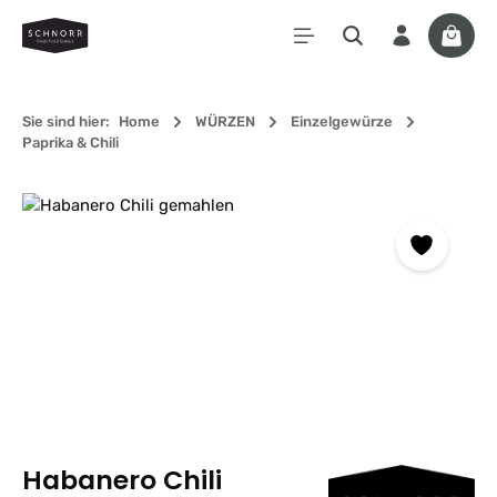
Zum Hauptinhalt springen
Waren
Sie sind hier:
Home
WÜRZEN
Einzelgewürze
Paprika & Chili
Bildergalerie überspringen
Habanero Chili