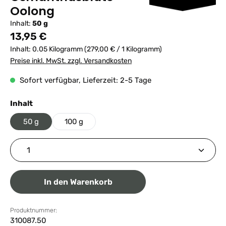
Oolong
Inhalt:
50 g
Regulärer Preis:
13,95 €
Inhalt:
0.05 Kilogramm
(279,00 € / 1 Kilogramm)
Preise inkl. MwSt. zzgl. Versandkosten
Sofort verfügbar, Lieferzeit: 2-5 Tage
auswählen
Inhalt
50 g
100 g
Produkt Anzahl: Gib den gewünschten Wert ein ode
In den Warenkorb
Produktnummer:
310087.50