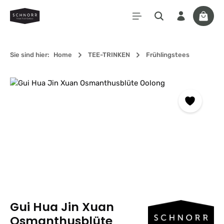
Zum Hauptinhalt springen
Waren
Sie sind hier:
Home
TEE-TRINKEN
Frühlingstees
Bildergalerie überspringen
Gui Hua Jin Xuan
Osmanthusblüte