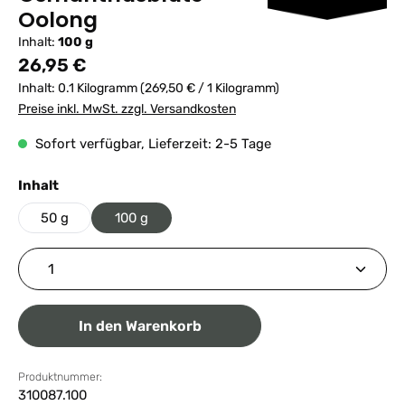
Oolong
Inhalt:
100 g
Regulärer Preis:
26,95 €
Inhalt:
0.1 Kilogramm
(269,50 € / 1 Kilogramm)
Preise inkl. MwSt. zzgl. Versandkosten
Sofort verfügbar, Lieferzeit: 2-5 Tage
auswählen
Inhalt
50 g
100 g
Produkt Anzahl: Gib den gewünschten Wert ein ode
In den Warenkorb
Produktnummer:
310087.100