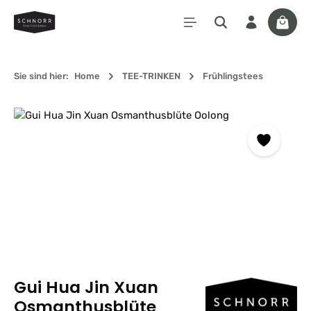
Zum Hauptinhalt springen
Waren
Sie sind hier:
Home
TEE-TRINKEN
Frühlingstees
Bildergalerie überspringen
Gui Hua Jin Xuan
Osmanthusblüte