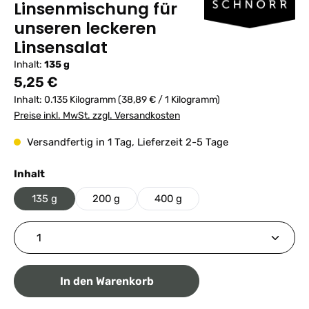
Linsenmischung für
unseren leckeren
Linsensalat
Inhalt:
135 g
Regulärer Preis:
5,25 €
Inhalt:
0.135 Kilogramm
(38,89 € / 1 Kilogramm)
Preise inkl. MwSt. zzgl. Versandkosten
Versandfertig in 1 Tag, Lieferzeit 2-5 Tage
auswählen
Inhalt
135 g
200 g
400 g
Produkt Anzahl: Gib den gewünschten Wert ein ode
In den Warenkorb