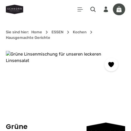
Zum Hauptinhalt springen
Waren
Sie sind hier:
Home
ESSEN
Kochen
Hausgemachte Gerichte
Bildergalerie überspringen
Grüne