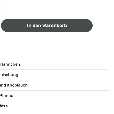
ib den gewünschten Wert ein oder benutz
In den Warenkorb
d Hähnchen
llmischung
r und Knoblauch
d Pfanne
ätze