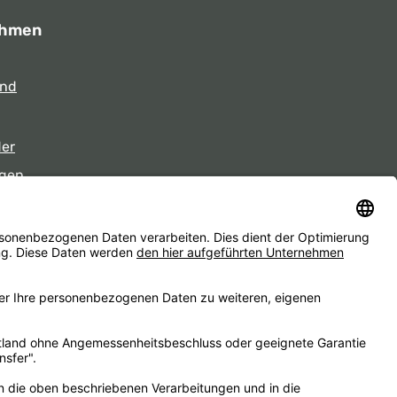
ehmen
und
der
gen
eiten