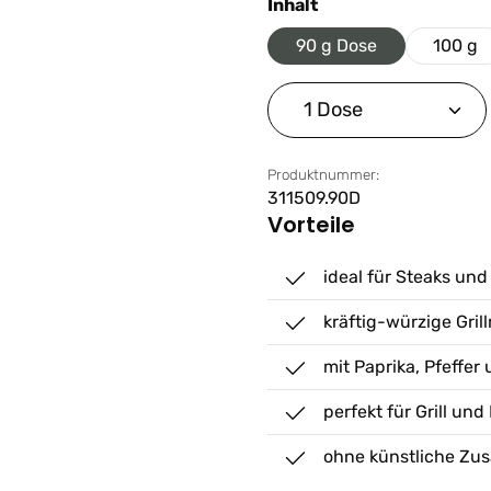
auswählen
Inhalt
90 g Dose
100 g
Produkt Anzahl: G
Produktnummer:
311509.90D
Vorteile
ideal für Steaks un
kräftig-würzige Gri
mit Paprika, Pfeffe
perfekt für Grill un
ohne künstliche Zus