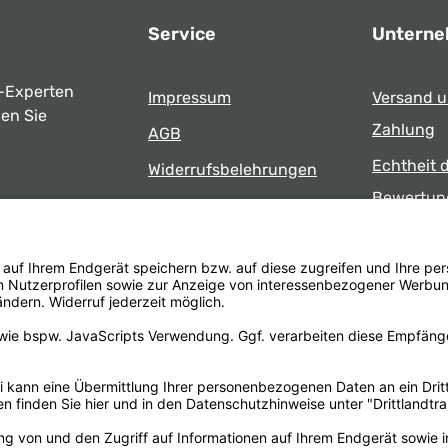
Service
Untern
-Experten
Impressum
Versand 
ben Sie
Zahlung
AGB
Echtheit 
Widerrufsbelehrungen
Bewertun
Datenschutz
uns
Öffnungsz
Barrierefreiheit
Laden
 17:00 Uhr
formular
.