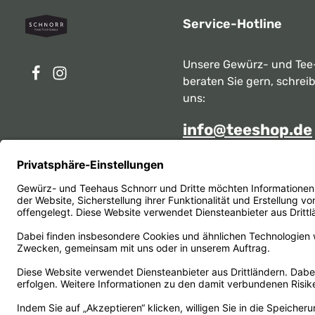
Service-Hotline
Unsere Gewürz- und Tee
beraten Sie gern, schrei
uns:
info@teeshop.de
Alternativ erreichen Sie 
telefonisch
Mo - Sa zwischen 10:00 -
unter:
069 284717
Oder über unser
Kontakt
Vertrag widerrufen