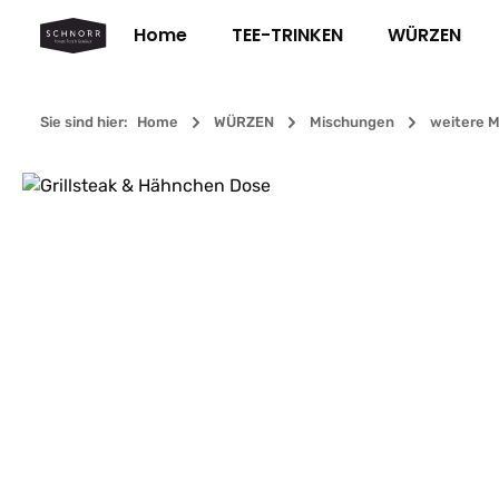
m Hauptinhalt springen
Zur Suche springen
Zur Hauptnavigation springen
Home
TEE-TRINKEN
WÜRZEN
Sie sind hier:
Home
WÜRZEN
Mischungen
weitere 
Bildergalerie überspringen