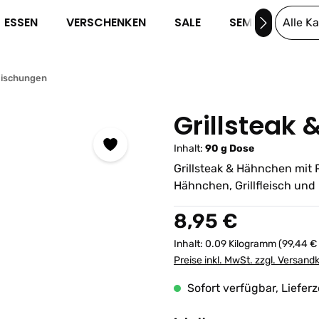
ESSEN
VERSCHENKEN
SALE
SEMINARE
Alle K
Mischungen
Grillsteak
Inhalt:
90 g Dose
Grillsteak & Hähnchen mit P
Hähnchen, Grillfleisch und
Regulärer Preis:
8,95 €
Inhalt:
0.09 Kilogramm
(99,44 €
Preise inkl. MwSt. zzgl. Versand
Sofort verfügbar, Lieferz