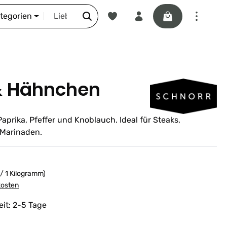
Du hast 0 Produkte auf dem Merkze
Warenkorb enthäl
DIE SCHNORR-STORY
ategorien
 & Hähnchen
aprika, Pfeffer und Knoblauch. Ideal für Steaks,
 Marinaden.
 / 1 Kilogramm)
kosten
eit: 2-5 Tage