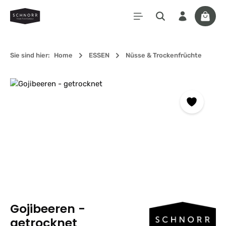
Zum Hauptinhalt springen
Waren
Sie sind hier:
Home
ESSEN
Nüsse & Trockenfrüchte
Bildergalerie überspringen
Gojibeeren -
getrocknet