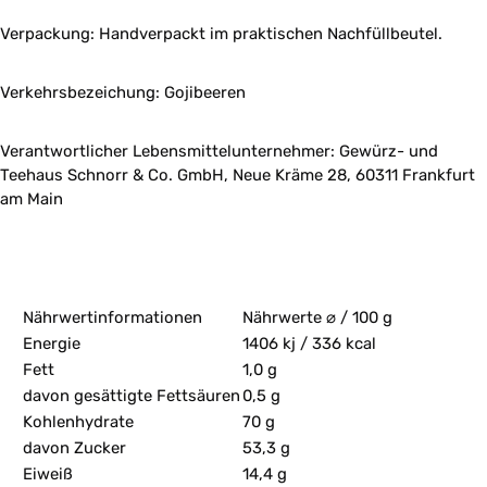
Verpackung: Handverpackt im praktischen Nachfüllbeutel.
Verkehrsbezeichung: Gojibeeren
Verantwortlicher Lebensmittelunternehmer: Gewürz- und
Teehaus Schnorr & Co. GmbH, Neue Kräme 28, 60311 Frankfurt
am Main
Nährwertinformationen
Nährwerte ⌀ / 100 g
Energie
1406 kj / 336 kcal
Fett
1,0 g
davon gesättigte Fettsäuren
0,5 g
Kohlenhydrate
70 g
davon Zucker
53,3 g
Eiweiß
14,4 g