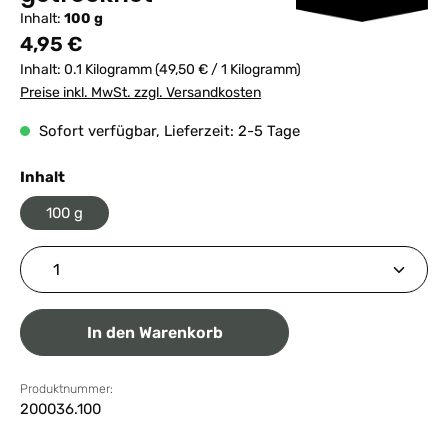
Inhalt:
100 g
Regulärer Preis:
4,95 €
Inhalt:
0.1 Kilogramm
(49,50 € / 1 Kilogramm)
Preise inkl. MwSt. zzgl. Versandkosten
Sofort verfügbar, Lieferzeit: 2-5 Tage
auswählen
Inhalt
100 g
Produkt Anzahl: Gib den gewünschten Wert ein ode
In den Warenkorb
Produktnummer:
200036.100