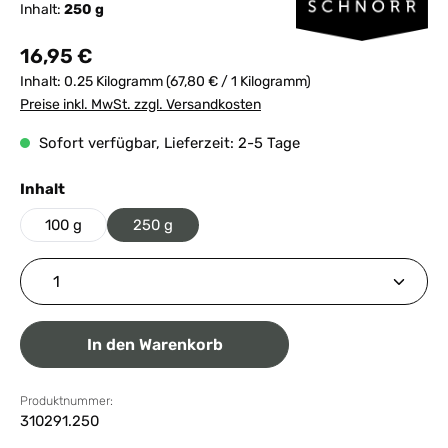
Inhalt:
250 g
Regulärer Preis:
16,95 €
Inhalt:
0.25 Kilogramm
(67,80 € / 1 Kilogramm)
Preise inkl. MwSt. zzgl. Versandkosten
Sofort verfügbar, Lieferzeit: 2-5 Tage
auswählen
Inhalt
100 g
250 g
Produkt Anzahl: Gib den gewünschten Wert ein ode
In den Warenkorb
Produktnummer:
310291.250