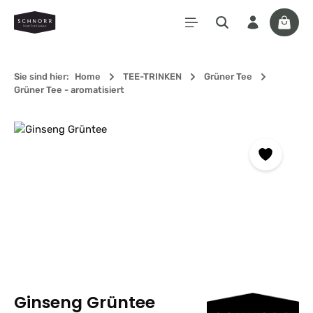
Zum Hauptinhalt springen
Waren
Sie sind hier:
Home
TEE-TRINKEN
Grüner Tee
Grüner Tee - aromatisiert
Bildergalerie überspringen
Ginseng Grüntee