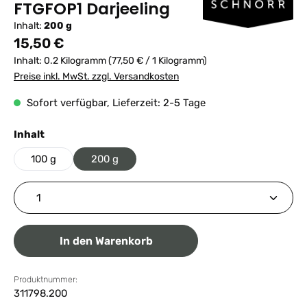
FTGFOP1 Darjeeling
Inhalt:
200 g
Regulärer Preis:
15,50 €
Inhalt:
0.2 Kilogramm
(77,50 € / 1 Kilogramm)
Preise inkl. MwSt. zzgl. Versandkosten
Sofort verfügbar, Lieferzeit: 2-5 Tage
auswählen
Inhalt
100 g
200 g
Produkt Anzahl: Gib den gewünschten Wert ein ode
In den Warenkorb
Produktnummer:
311798.200