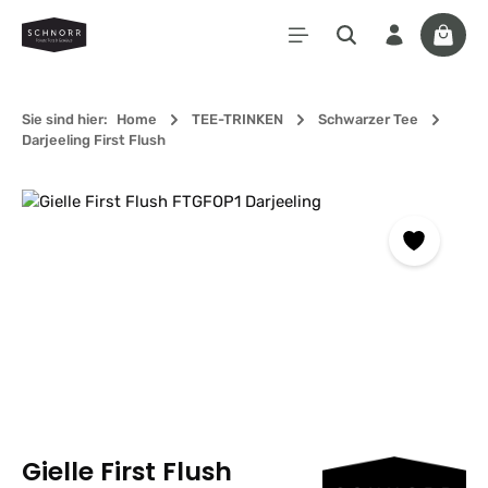
Zum Hauptinhalt springen
Waren
Sie sind hier:
Home
TEE-TRINKEN
Schwarzer Tee
Darjeeling First Flush
Bildergalerie überspringen
Gielle First Flush