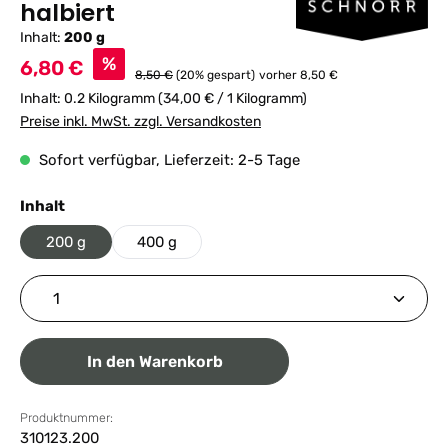
halbiert
Inhalt:
200 g
Verkaufspreis:
%
6,80 €
Regulärer Preis:
8,50 €
(20% gespart)
vorher 8,50 €
Inhalt:
0.2 Kilogramm
(34,00 € / 1 Kilogramm)
Preise inkl. MwSt. zzgl. Versandkosten
Sofort verfügbar, Lieferzeit: 2-5 Tage
auswählen
Inhalt
200 g
400 g
Produkt Anzahl: Gib den gewünschten Wert ein ode
In den Warenkorb
Produktnummer:
310123.200