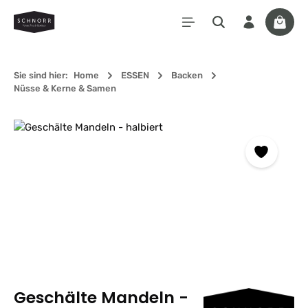
Zum Hauptinhalt springen
Waren
Sie sind hier:
Home
ESSEN
Backen
Nüsse & Kerne & Samen
Bildergalerie überspringen
Geschälte Mandeln -