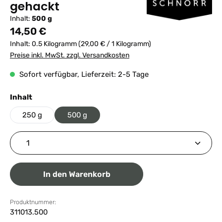
gehackt
Inhalt:
500 g
Regulärer Preis:
14,50 €
Inhalt:
0.5 Kilogramm
(29,00 € / 1 Kilogramm)
Preise inkl. MwSt. zzgl. Versandkosten
Sofort verfügbar, Lieferzeit: 2-5 Tage
auswählen
Inhalt
250 g
500 g
Produkt Anzahl: Gib den gewünschten Wert ein ode
In den Warenkorb
Produktnummer:
311013.500