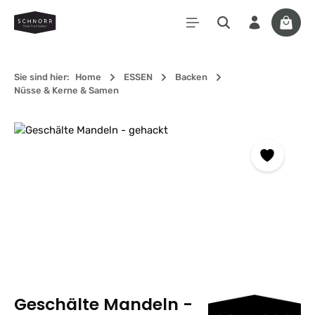
Zum Hauptinhalt springen
Waren
Sie sind hier:
Home
ESSEN
Backen
Nüsse & Kerne & Samen
Bildergalerie überspringen
Geschälte Mandeln -