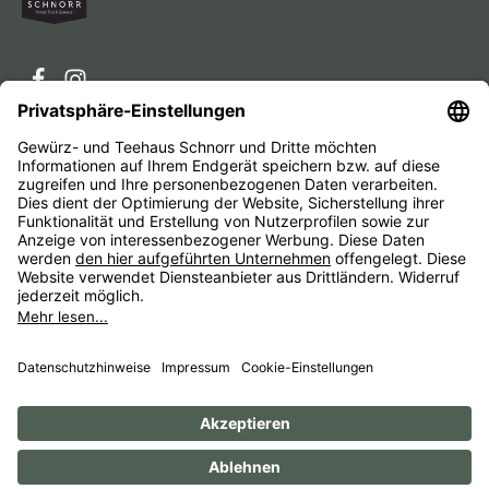
Service-Hotline
Service
Unternehmen
Alle Preise inkl. gesetzl. Mehrwertsteuer zzgl.
Versandkosten
und ggf. Nachnahmegebühren, wenn nicht
anders angegeben.
Impressum
AGB
Widerrufsbelehrungen
Datenschutz
Barrierefreiheit
© 1956 - 2026 Gewürz- und Teehaus Schnorr - with
by