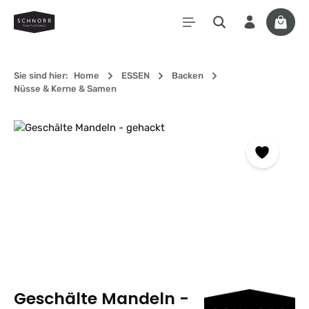
Zum Hauptinhalt springen
Waren
Sie sind hier:
Home
ESSEN
Backen
Nüsse & Kerne & Samen
Bildergalerie überspringen
Geschälte Mandeln -