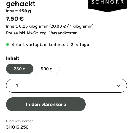
gehackt
Inhalt:
250 g
Regulärer Preis:
7,50 €
Inhalt:
0.25 Kilogramm
(30,00 € / 1 Kilogramm)
Preise inkl. MwSt. zzgl. Versandkosten
Sofort verfügbar, Lieferzeit: 2-5 Tage
auswählen
Inhalt
250 g
500 g
Produkt Anzahl: Gib den gewünschten Wert ein ode
In den Warenkorb
Produktnummer:
311013.250