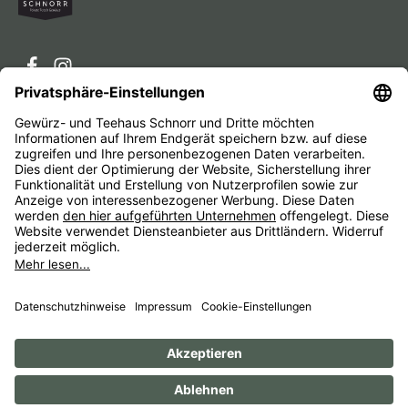
Service-Hotline
Service
Unternehmen
Alle Preise inkl. gesetzl. Mehrwertsteuer zzgl.
Versandkosten
und ggf. Nachnahmegebühren, wenn nicht
anders angegeben.
Impressum
AGB
Widerrufsbelehrungen
Datenschutz
Barrierefreiheit
© 1956 - 2026 Gewürz- und Teehaus Schnorr - with
by