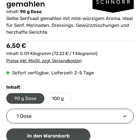
gemahlen
Inhalt:
90 g Dose
Gelbe Senfsaat gemahlen mit mild-würzigem Aroma. Ideal
für Senf, Marinaden, Dressings, Gewürzmischungen und
herzhafte Gerichte.
Regulärer Preis:
6,50 €
Inhalt:
0.09 Kilogramm
(72,22 € / 1 Kilogramm)
Preise inkl. MwSt. zzgl. Versandkosten
Sofort verfügbar, Lieferzeit: 2-5 Tage
auswählen
Inhalt
90 g Dose
100 g
Produkt Anzahl: Gib den gewünschten Wert ein ode
In den Warenkorb