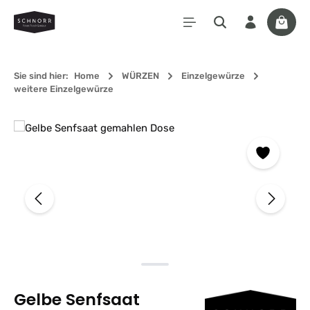
Zum Hauptinhalt springen
Waren
Sie sind hier:
Home
WÜRZEN
Einzelgewürze
weitere Einzelgewürze
Bildergalerie überspringen
Gelbe Senfsaat