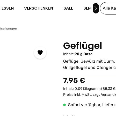
ESSEN
VERSCHENKEN
SALE
SEMINARE
Alle K
Mischungen
Geflügel
Inhalt:
90 g Dose
Geflügel Gewürz mit Curry,
Grillgeflügel und Ofengeric
Regulärer Preis:
7,95 €
Inhalt:
0.09 Kilogramm
(88,33 €
Preise inkl. MwSt. zzgl. Versand
Sofort verfügbar, Lieferz