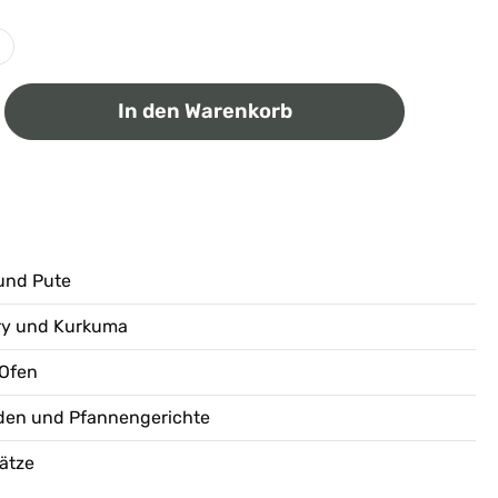
ib den gewünschten Wert ein oder benutz
In den Warenkorb
und Pute
ry und Kurkuma
 Ofen
naden und Pfannengerichte
ätze