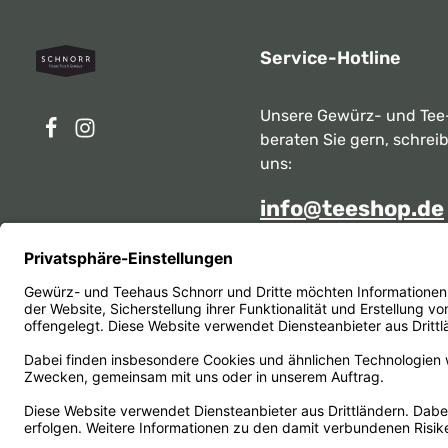
Service-Hotline
Unsere Gewürz- und Tee
beraten Sie gern, schrei
uns:
info@teeshop.de
Alternativ erreichen Sie 
telefonisch
Mo - Sa zwischen 10:00 -
unter:
069 284717
Oder über unser
Kontakt