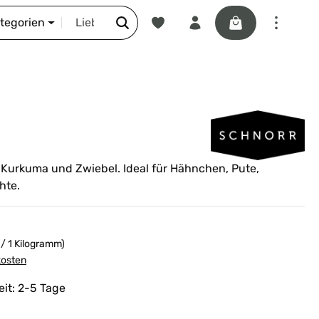
Du hast 0 Produkte auf dem Merkze
Warenkorb enthäl
DIE SCHNORR-STORY
ategorien
 Kurkuma und Zwiebel. Ideal für Hähnchen, Pute,
hte.
 / 1 Kilogramm)
kosten
eit: 2-5 Tage