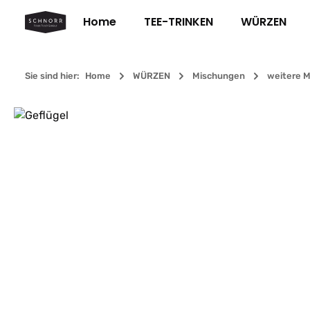
m Hauptinhalt springen
Zur Suche springen
Zur Hauptnavigation springen
Home
TEE-TRINKEN
WÜRZEN
Sie sind hier:
Home
WÜRZEN
Mischungen
weitere 
Bildergalerie überspringen