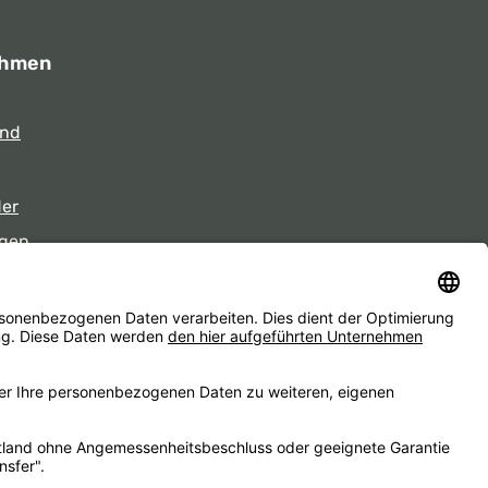
ehmen
und
der
gen
eiten