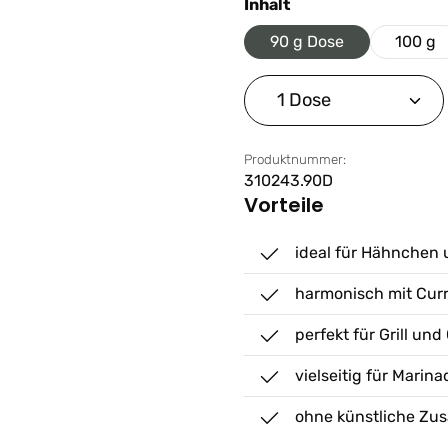
auswählen
Inhalt
90 g Dose
100 g
Produkt Anzahl: G
Produktnummer:
310243.90D
Vorteile
ideal für Hähnchen 
harmonisch mit Cur
perfekt für Grill und
vielseitig für Mari
ohne künstliche Zus