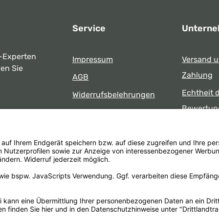
Service
Untern
-Experten
Impressum
Versand 
ben Sie
Zahlung
AGB
Echtheit 
Widerrufsbelehrungen
Bewertun
Datenschutz
uns
Öffnungsz
Barrierefreiheit
Laden
 17:00 Uhr
formular
.