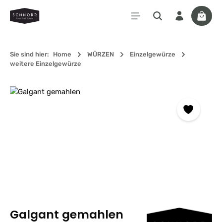
Zum Hauptinhalt springen
Waren
Sie sind hier:
Home
WÜRZEN
Einzelgewürze
weitere Einzelgewürze
Bildergalerie überspringen
Galgant gemahlen