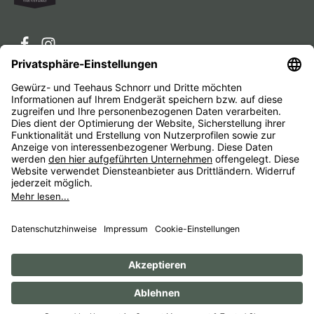
Service-Hotline
Service
Unternehmen
Alle Preise inkl. gesetzl. Mehrwertsteuer zzgl.
Versandkosten
und ggf. Nachnahmegebühren, wenn nicht
anders angegeben.
Impressum
AGB
Widerrufsbelehrungen
Datenschutz
Barrierefreiheit
© 1956 - 2026 Gewürz- und Teehaus Schnorr - with
by
HexaMain GmbH