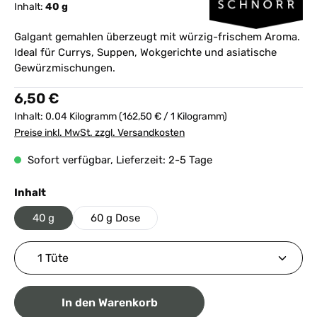
Inhalt:
40 g
Galgant gemahlen überzeugt mit würzig-frischem Aroma.
Ideal für Currys, Suppen, Wokgerichte und asiatische
Gewürzmischungen.
Regulärer Preis:
6,50 €
Inhalt:
0.04 Kilogramm
(162,50 € / 1 Kilogramm)
Preise inkl. MwSt. zzgl. Versandkosten
Sofort verfügbar, Lieferzeit: 2-5 Tage
auswählen
Inhalt
40 g
60 g Dose
Produkt Anzahl: Gib den gewünschten Wert ein ode
In den Warenkorb