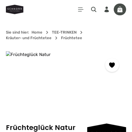
Zum Hauptinhalt springen
Waren
Sie sind hier:
Home
TEE-TRINKEN
Kräuter- und Früchtetee
Früchtetee
Bildergalerie überspringen
Früchteglück Natur