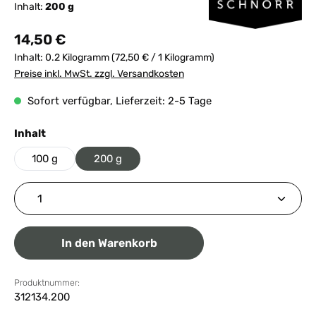
Inhalt:
200 g
Regulärer Preis:
14,50 €
Inhalt:
0.2 Kilogramm
(72,50 € / 1 Kilogramm)
Preise inkl. MwSt. zzgl. Versandkosten
Sofort verfügbar, Lieferzeit: 2-5 Tage
auswählen
Inhalt
100 g
200 g
Produkt Anzahl: Gib den gewünschten Wert ein ode
In den Warenkorb
Produktnummer:
312134.200