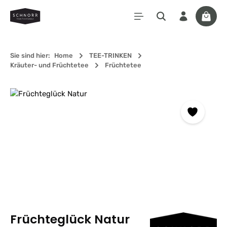
Zum Hauptinhalt springen
Waren
Sie sind hier:
Home
TEE-TRINKEN
Kräuter- und Früchtetee
Früchtetee
Bildergalerie überspringen
Früchteglück Natur