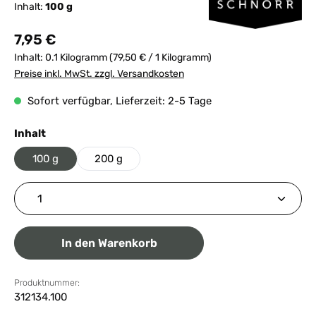
Inhalt:
100 g
Regulärer Preis:
7,95 €
Inhalt:
0.1 Kilogramm
(79,50 € / 1 Kilogramm)
Preise inkl. MwSt. zzgl. Versandkosten
Sofort verfügbar, Lieferzeit: 2-5 Tage
auswählen
Inhalt
100 g
200 g
Produkt Anzahl: Gib den gewünschten Wert ein ode
In den Warenkorb
Produktnummer:
312134.100