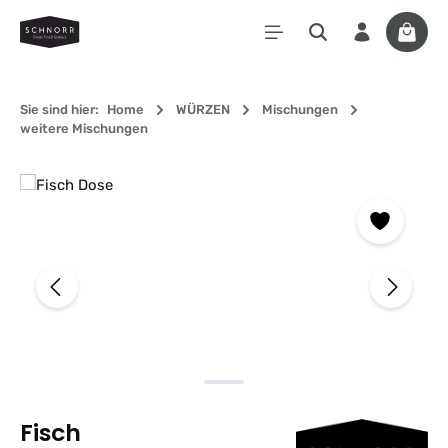
Zum Hauptinhalt springen
Waren
Sie sind hier:
Home
WÜRZEN
Mischungen
weitere Mischungen
Bildergalerie überspringen
Fisch