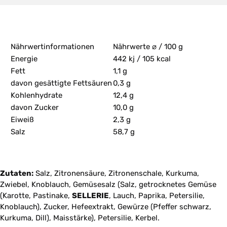
Nährwertinformationen
Nährwerte ⌀ / 100 g
Energie
442 kj / 105 kcal
Fett
1,1 g
davon gesättigte Fettsäuren
0,3 g
Kohlenhydrate
12,4 g
davon Zucker
10,0 g
Eiweiß
2,3 g
Salz
58,7 g
Zutaten:
Salz, Zitronensäure, Zitronenschale, Kurkuma,
Zwiebel, Knoblauch, Gemüsesalz (Salz, getrocknetes Gemüse
(Karotte, Pastinake,
SELLERIE
, Lauch, Paprika, Petersilie,
Knoblauch), Zucker, Hefeextrakt, Gewürze (Pfeffer schwarz,
Kurkuma, Dill), Maisstärke), Petersilie, Kerbel.