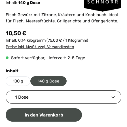
Inhalt:
140 g Dose
Fisch Gewürz mit Zitrone, Kräutern und Knoblauch. Ideal
für Fisch, Meeresfrüchte, Grillgerichte und Ofengerichte.
Regulärer Preis:
10,50 €
Inhalt:
0.14 Kilogramm
(75,00 € / 1 Kilogramm)
Preise inkl. MwSt. zzgl. Versandkosten
Sofort verfügbar, Lieferzeit: 2-5 Tage
auswählen
Inhalt
100 g
140 g Dose
Produkt Anzahl: Gib den gewünschten Wert ein ode
In den Warenkorb