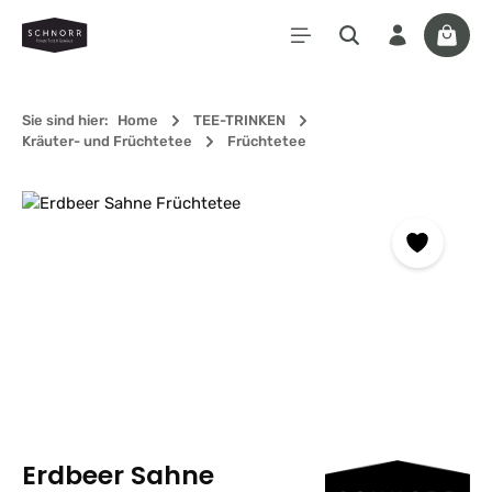
Zum Hauptinhalt springen
Waren
Sie sind hier:
Home
TEE-TRINKEN
Kräuter- und Früchtetee
Früchtetee
Bildergalerie überspringen
Erdbeer Sahne