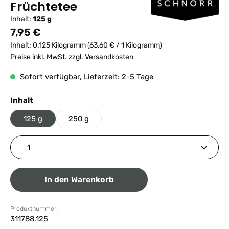
Früchtetee
Inhalt:
125 g
Regulärer Preis:
7,95 €
Inhalt:
0.125 Kilogramm
(63,60 € / 1 Kilogramm)
Preise inkl. MwSt. zzgl. Versandkosten
Sofort verfügbar, Lieferzeit: 2-5 Tage
auswählen
Inhalt
125 g
250 g
Produkt Anzahl: Gib den gewünschten Wert ein ode
In den Warenkorb
Produktnummer:
311788.125