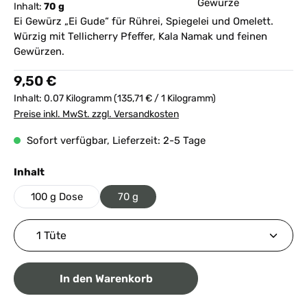
Inhalt:
70 g
Ei Gewürz „Ei Gude“ für Rührei, Spiegelei und Omelett.
Würzig mit Tellicherry Pfeffer, Kala Namak und feinen
Gewürzen.
Regulärer Preis:
9,50 €
Inhalt:
0.07 Kilogramm
(135,71 € / 1 Kilogramm)
Preise inkl. MwSt. zzgl. Versandkosten
Sofort verfügbar, Lieferzeit: 2-5 Tage
auswählen
Inhalt
100 g Dose
70 g
Produkt Anzahl: Gib den gewünschten Wert ein ode
In den Warenkorb