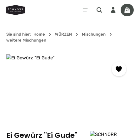
Zum Hauptinhalt springen
Waren
Sie sind hier:
Home
WÜRZEN
Mischungen
weitere Mischungen
Bildergalerie überspringen
Ei Gewürz "Ei Gude"