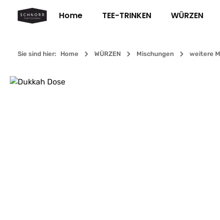
m Hauptinhalt springen
Zur Suche springen
Zur Hauptnavigation springen
Home
TEE-TRINKEN
WÜRZEN
Sie sind hier:
Home
WÜRZEN
Mischungen
weitere 
Bildergalerie überspringen