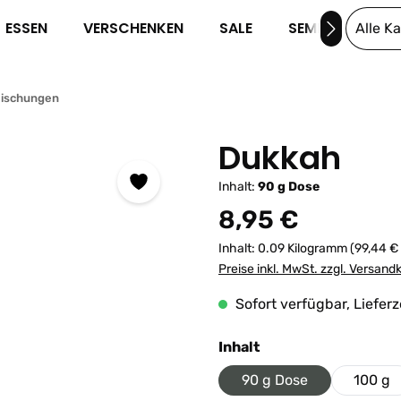
ESSEN
VERSCHENKEN
SALE
SEMINARE
Alle K
Mischungen
Dukkah
Inhalt:
90 g Dose
Regulärer Preis:
8,95 €
Inhalt:
0.09 Kilogramm
(99,44 €
Preise inkl. MwSt. zzgl. Versand
Sofort verfügbar, Lieferz
auswählen
Inhalt
90 g Dose
100 g