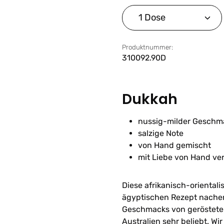
Produkt Anzahl: G
Produktnummer:
310092.90D
Dukkah
nussig-milder Geschm
salzige Note
von Hand gemischt
mit Liebe von Hand ve
Diese afrikanisch-orienta
ägyptischen Rezept nache
Geschmacks von gerösteten
Australien sehr beliebt. W