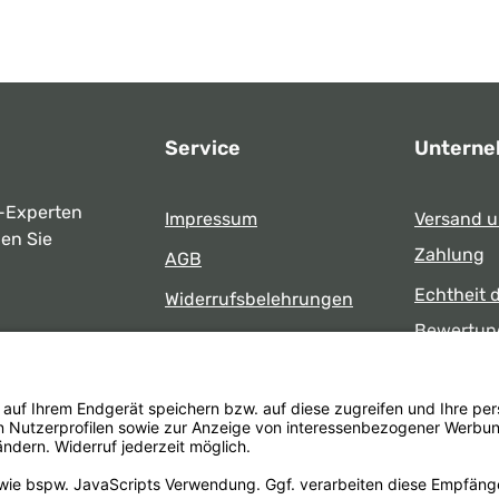
Service
Untern
-Experten
Impressum
Versand 
ben Sie
Zahlung
AGB
Echtheit 
Widerrufsbelehrungen
Bewertun
Datenschutz
uns
Öffnungsz
Barrierefreiheit
Laden
 17:00 Uhr