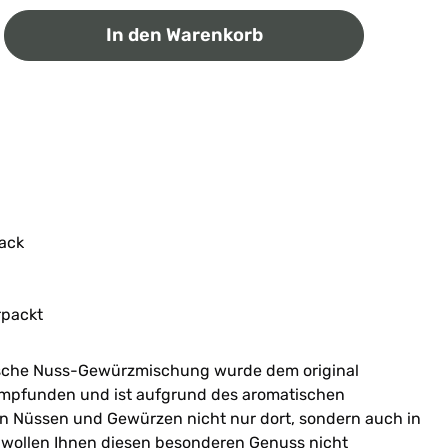
ib den gewünschten Wert ein oder benutz
In den Warenkorb
ack
rpackt
lische Nuss-Gewürzmischung wurde dem original
mpfunden und ist aufgrund des aromatischen
 Nüssen und Gewürzen nicht nur dort, sondern auch in
ir wollen Ihnen diesen besonderen Genuss nicht