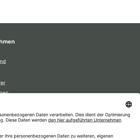
ehmen
und
der
gen
eiten