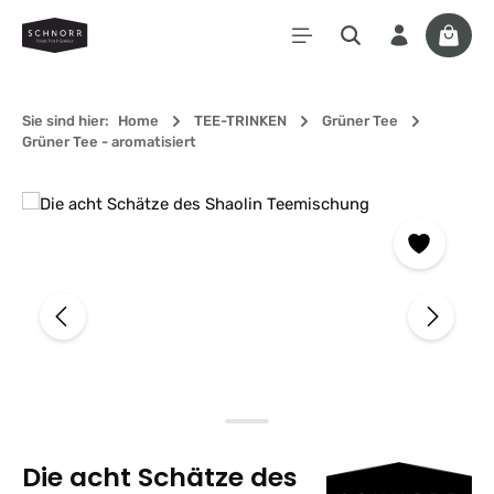
Zum Hauptinhalt springen
Waren
Sie sind hier:
Home
TEE-TRINKEN
Grüner Tee
Grüner Tee - aromatisiert
Bildergalerie überspringen
Die acht Schätze des