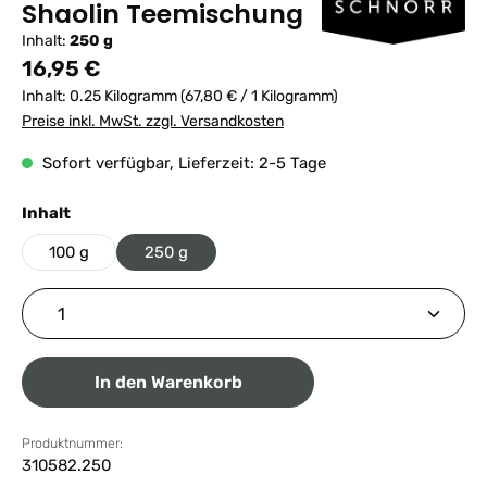
Shaolin Teemischung
Inhalt:
250 g
Regulärer Preis:
16,95 €
Inhalt:
0.25 Kilogramm
(67,80 € / 1 Kilogramm)
Preise inkl. MwSt. zzgl. Versandkosten
Sofort verfügbar, Lieferzeit: 2-5 Tage
auswählen
Inhalt
100 g
250 g
Produkt Anzahl: Gib den gewünschten Wert ein ode
In den Warenkorb
Produktnummer:
310582.250