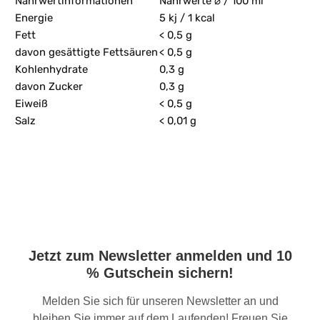
Nährwertinformationen
Nährwerte ⌀ / 100 ml
Energie
5 kj / 1 kcal
Fett
< 0,5 g
davon gesättigte Fettsäuren
< 0,5 g
Kohlenhydrate
0,3 g
davon Zucker
0,3 g
Eiweiß
< 0,5 g
Salz
< 0,01 g
Jetzt zum Newsletter anmelden und 10
% Gutschein sichern!
Melden Sie sich für unseren Newsletter an und
bleiben Sie immer auf dem Laufenden! Freuen Sie