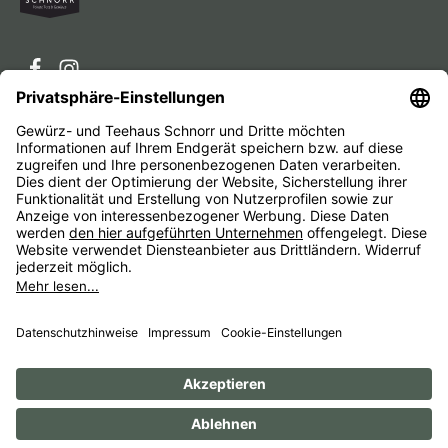
Service-Hotline
Service
Unternehmen
Alle Preise inkl. gesetzl. Mehrwertsteuer zzgl.
Versandkosten
und ggf. Nachnahmegebühren, wenn nicht
anders angegeben.
Impressum
AGB
Widerrufsbelehrungen
Datenschutz
Barrierefreiheit
© 1956 - 2026 Gewürz- und Teehaus Schnorr - with
by