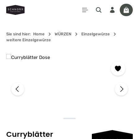
Zum Hauptinhalt springen
Waren
Sie sind hier:
Home
WÜRZEN
Einzelgewürze
weitere Einzelgewürze
Bildergalerie überspringen
Curryblätter