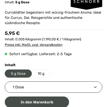
Inhalt:
5 g Dose
Curryblätter begeistern mit würzig-frischem Aroma. Ideal
für Currys, Dal, Reisgerichte und authentische
südindische Rezepte.
Regulärer Preis:
5,95 €
Inhalt:
0.005 Kilogramm
(1.190,00 € / 1 Kilogramm)
Preise inkl. MwSt. zzgl. Versandkosten
Sofort verfügbar, Lieferzeit: 2-5 Tage
auswählen
Inhalt
5 g Dose
10 g
Produkt Anzahl: Gib den gewünschten Wert ein ode
In den Warenkorb