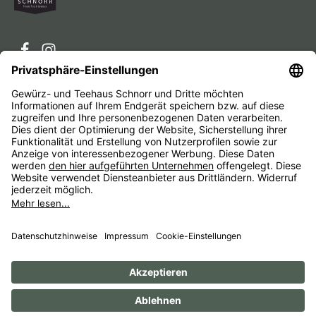
Service-Hotline
Service
Unternehmen
Alle Preise inkl. gesetzl. Mehrwertsteuer zzgl.
Versandkosten
und ggf. Nachnahmegebühren, wenn nicht
anders angegeben.
Impressum
AGB
Widerrufsbelehrungen
Datenschutz
Barrierefreiheit
© 1956 - 2026 Gewürz- und Teehaus Schnorr - with
by