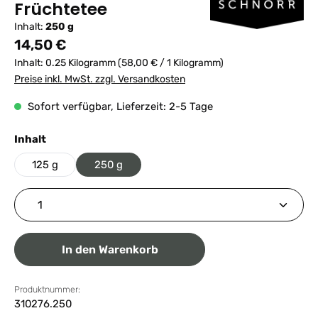
Früchtetee
Inhalt:
250 g
Regulärer Preis:
14,50 €
Inhalt:
0.25 Kilogramm
(58,00 € / 1 Kilogramm)
Preise inkl. MwSt. zzgl. Versandkosten
Sofort verfügbar, Lieferzeit: 2-5 Tage
auswählen
Inhalt
125 g
250 g
Produkt Anzahl: Gib den gewünschten Wert ein ode
In den Warenkorb
Produktnummer:
310276.250