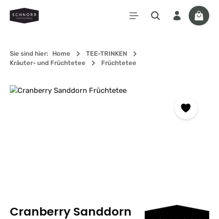
Zum Hauptinhalt springen
Waren
Sie sind hier:
Home
TEE-TRINKEN
Kräuter- und Früchtetee
Früchtetee
Bildergalerie überspringen
Cranberry Sanddorn