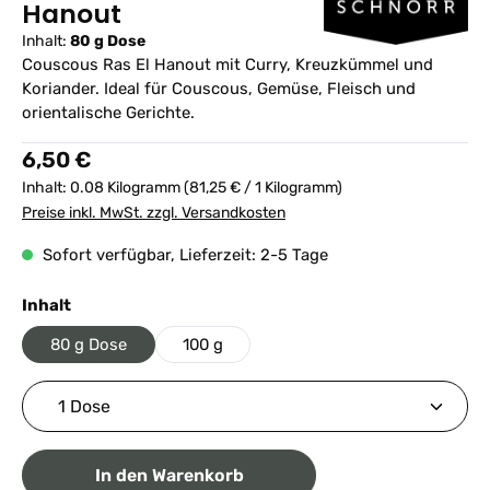
Hanout
Inhalt:
80 g Dose
Couscous Ras El Hanout mit Curry, Kreuzkümmel und
Koriander. Ideal für Couscous, Gemüse, Fleisch und
orientalische Gerichte.
Regulärer Preis:
6,50 €
Inhalt:
0.08 Kilogramm
(81,25 € / 1 Kilogramm)
Preise inkl. MwSt. zzgl. Versandkosten
Sofort verfügbar, Lieferzeit: 2-5 Tage
auswählen
Inhalt
80 g Dose
100 g
Produkt Anzahl: Gib den gewünschten Wert ein ode
In den Warenkorb