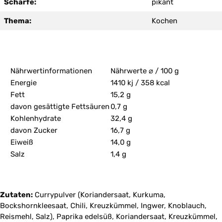
Schärfe:
pikant
Thema:
Kochen
Nährwertinformationen
Nährwerte ⌀ / 100 g
Energie
1410 kj / 358 kcal
Fett
15,2 g
davon gesättigte Fettsäuren
0,7 g
Kohlenhydrate
32,4 g
davon Zucker
16,7 g
Eiweiß
14,0 g
Salz
1,4 g
Zutaten:
Currypulver (Koriandersaat, Kurkuma,
Bockshornkleesaat, Chili, Kreuzkümmel, Ingwer, Knoblauch,
Reismehl, Salz), Paprika edelsüß, Koriandersaat, Kreuzkümmel,