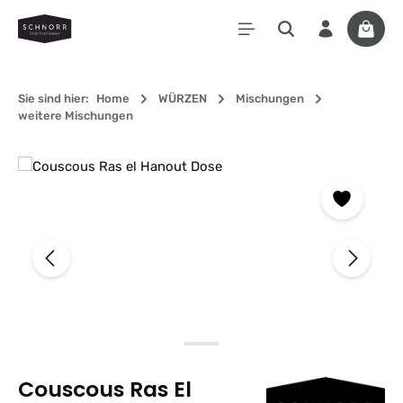
Zum Hauptinhalt springen
Waren
Sie sind hier:
Home
WÜRZEN
Mischungen
weitere Mischungen
Bildergalerie überspringen
Couscous Ras El