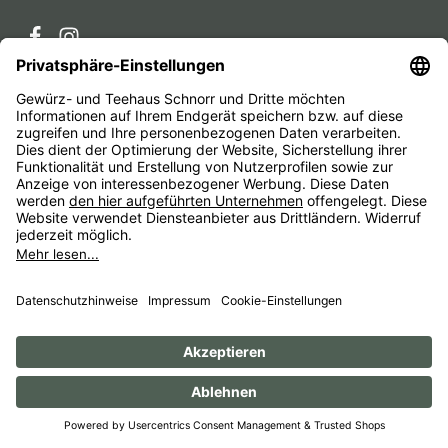
Service-Hotline
Service
Unternehmen
Alle Preise inkl. gesetzl. Mehrwertsteuer zzgl.
Versandkosten
und ggf. Nachnahmegebühren, wenn nicht
anders angegeben.
Impressum
AGB
Widerrufsbelehrungen
Datenschutz
Barrierefreiheit
© 1956 - 2026 Gewürz- und Teehaus Schnorr - with
by
HexaMain GmbH