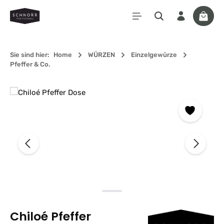
Zum Hauptinhalt springen
Waren
Sie sind hier:
Home
WÜRZEN
Einzelgewürze
Pfeffer & Co.
Bildergalerie überspringen
Chiloé Pfeffer