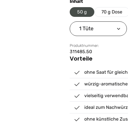
auswählen
Inhalt
50 g
70 g Dose
Produkt Anzahl: G
Produktnummer:
311485.50
Vorteile
ohne Saat für glei
würzig-aromatisch
vielseitig verwendb
ideal zum Nachwür
ohne künstliche Zus