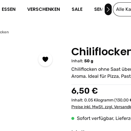
ESSEN
VERSCHENKEN
SALE
SEMINARE
Alle K
cken
Chiliflocke
Inhalt:
50 g
Chiliflocken ohne Saat üb
Aroma. Ideal für Pizza, Pas
Regulärer Preis:
6,50 €
Inhalt:
0.05 Kilogramm
(130,00 
Preise inkl. MwSt. zzgl. Versand
Sofort verfügbar, Lieferz