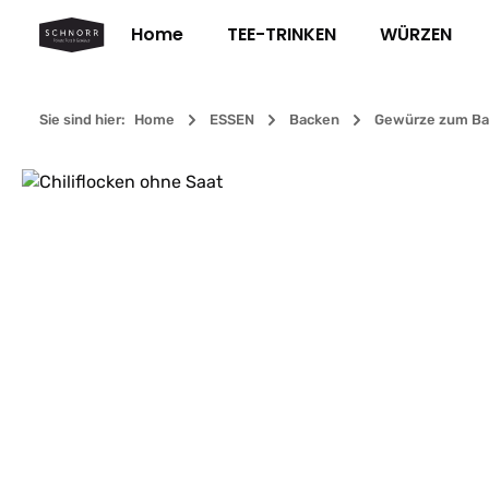
m Hauptinhalt springen
Zur Suche springen
Zur Hauptnavigation springen
Home
TEE-TRINKEN
WÜRZEN
Sie sind hier:
Home
ESSEN
Backen
Gewürze zum Ba
Bildergalerie überspringen