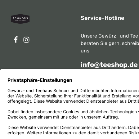
Service-Hotline
Unsere Gewürz- und Tee
beraten Sie gern, schrei
uns:
info@teeshop.de
Alternativ erreichen Sie 
telefonisch
Mo - Sa zwischen 10:00 -
unter:
069 284717
Oder über unser
Kontakt