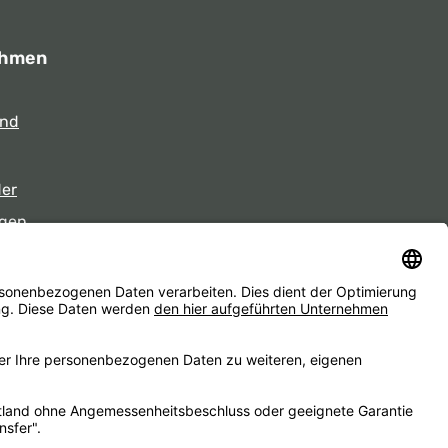
ehmen
und
der
gen
eiten