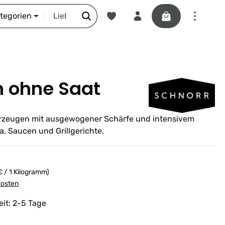
Du hast 0 Produkte auf dem Merkze
Warenkorb enthäl
DIE SCHNORR-STORY
ategorien
n ohne Saat
erzeugen mit ausgewogener Schärfe und intensivem
ta, Saucen und Grillgerichte.
€ / 1 Kilogramm)
kosten
eit: 2-5 Tage