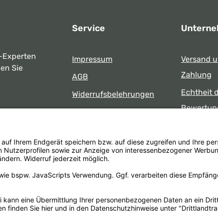
Service
Untern
-Experten
Impressum
Versand 
ben Sie
Zahlung
AGB
Echtheit 
Widerrufsbelehrungen
Bewertun
Datenschutz
uns
Öffnungsz
Barrierefreiheit
Laden
 17:00 Uhr
formular
.