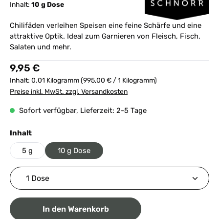
Inhalt:
10 g Dose
Chilifäden verleihen Speisen eine feine Schärfe und eine
attraktive Optik. Ideal zum Garnieren von Fleisch, Fisch,
Salaten und mehr.
Regulärer Preis:
9,95 €
Inhalt:
0.01 Kilogramm
(995,00 € / 1 Kilogramm)
Preise inkl. MwSt. zzgl. Versandkosten
Sofort verfügbar, Lieferzeit: 2-5 Tage
auswählen
Inhalt
5 g
10 g Dose
Produkt Anzahl: Gib den gewünschten Wert ein ode
In den Warenkorb