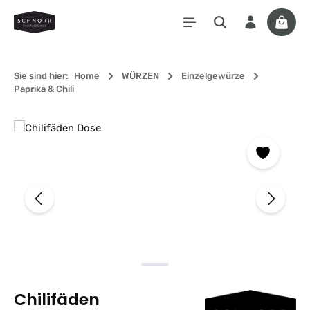
Zum Hauptinhalt springen
Waren
Sie sind hier:
Home
WÜRZEN
Einzelgewürze
Paprika & Chili
Bildergalerie überspringen
Chilifäden