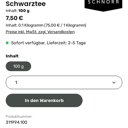
Schwarztee
Inhalt:
100 g
Regulärer Preis:
7,50 €
Inhalt:
0.1 Kilogramm
(75,00 € / 1 Kilogramm)
Preise inkl. MwSt. zzgl. Versandkosten
Sofort verfügbar, Lieferzeit: 2-5 Tage
auswählen
Inhalt
100 g
Produkt Anzahl: Gib den gewünschten Wert ein ode
In den Warenkorb
Produktnummer:
311994.100