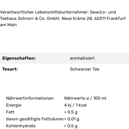
Verantwortlicher Lebensmittelunternehmer: Gewürz- und
Teehaus Schnorr & Co. GmbH, Neue Kräme 28, 60311 Frankfurt
am Main
Eigenschaften:
aromatisiert
Teeart:
Schwarzer Tee
Nährwertinformationen
Nährwerte ⌀ / 100 ml
Energie
4 kj / 1 kcal
Fett
< 0,5 g
davon gesättigte Fettsäuren
< 0,01 g
Kohlenhydrate
< 0,5 g