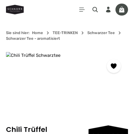
Zum Hauptinhalt springen
Waren
Sie sind hier:
Home
TEE-TRINKEN
Schwarzer Tee
Schwarzer Tee - aromatisiert
Bildergalerie überspringen
Chili Trüffel