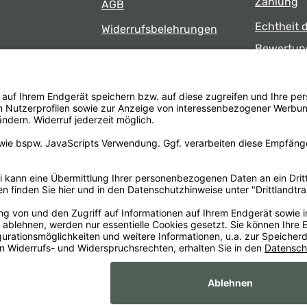
Zahlung
AGB
Echtheit 
Widerrufsbelehrungen
Bewertun
Datenschutz
uns
Öffnungsz
Barrierefreiheit
Laden
 17:00 Uhr
formular
.
Alle Preise inkl. gesetzl. Mehrwertsteuer zzgl.
Versandkosten
un
Impr
xaMain GmbH