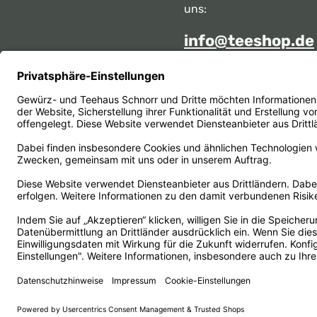
uns:
info@teeshop.de
Alternativ erreichen Sie 
telefonisch
Mo - Sa zwischen 10:00 -
unter:
069 284717
Oder über unser
Kontakt
Vertrag widerrufen
© 1956 - 2026 Gewürz- und Teehaus Schnorr - with
by
He