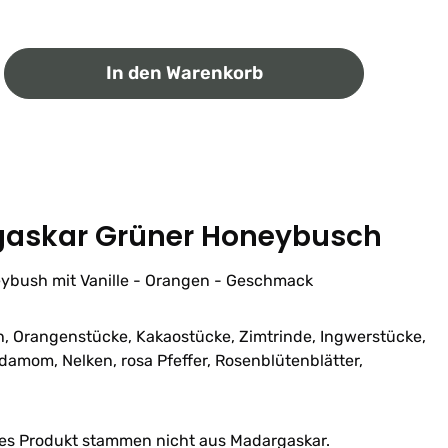
ib den gewünschten Wert ein oder benutz
In den Warenkorb
gaskar Grüner Honeybusch
eybush mit Vanille - Orangen - Geschmack
, Orangenstücke, Kakaostücke, Zimtrinde, Ingwerstücke,
amom, Nelken, rosa Pfeffer, Rosenblütenblätter,
eses Produkt stammen nicht aus Madargaskar.