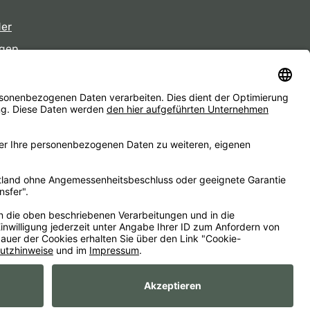
der
gen
eiten
d ggf. Nachnahmegebühren, wenn nicht anders angegeben.
essum
AGB
Widerrufsbelehrungen
Datenschutz
Barrierefreiheit