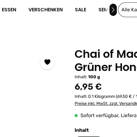
ESSEN
VERSCHENKEN
SALE
SEMINARE
Alle K
Chai of M
Grüner Ho
Inhalt:
100 g
Regulärer Preis:
6,95 €
Inhalt:
0.1 Kilogramm
(69,50 € /
Preise inkl. MwSt. zzgl. Versand
Sofort verfügbar, Lieferz
auswählen
Inhalt