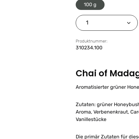
100 g
Produkt Anzahl: G
Produktnummer:
310234.100
Chai of Mada
Aromatisierter grüner Hon
Zutaten: grüner Honeybush
Aroma, Verbenenkraut, Card
Vanillestücke
Die primär Zutaten für di