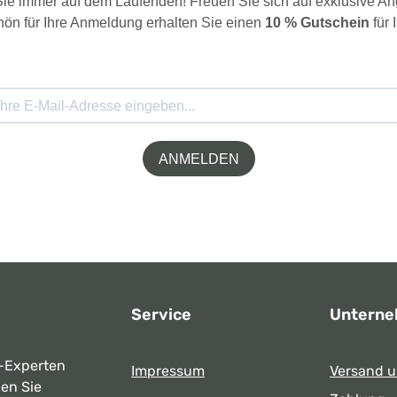
 Sie immer auf dem Laufenden! Freuen Sie sich auf exklusive 
ön für Ihre Anmeldung erhalten Sie einen
10 % Gutschein
für 
ANMELDEN
Service
Untern
-Experten
Impressum
Versand 
ben Sie