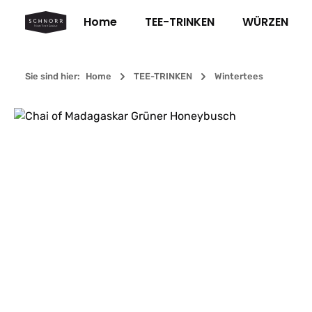
m Hauptinhalt springen
Zur Suche springen
Zur Hauptnavigation springen
Home
TEE-TRINKEN
WÜRZEN
Sie sind hier:
Home
TEE-TRINKEN
Wintertees
Bildergalerie überspringen