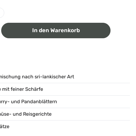
ib den gewünschten Wert ein oder benutz
In den Warenkorb
ischung nach sri-lankischer Art
mit feiner Schärfe
urry- und Pandanblättern
emüse- und Reisgerichte
ätze