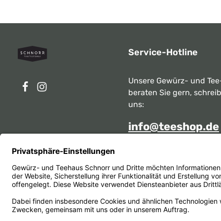
Service-Hotline
Unsere Gewürz- und Tee
beraten Sie gern, schrei
uns:
info@teeshop.de
Alternativ erreichen Sie 
telefonisch
Mo - Sa zwischen 10:00 -
unter:
069 284717
Oder über unser
Kontakt