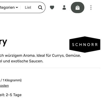
Du hast 0 Produkte auf dem Merkze
Warenkorb enthäl
DIE SCHNORR-STORY
ategorien
ry
ch würzigem Aroma. Ideal für Currys, Gemüse,
gel und exotische Saucen.
 / 1 Kilogramm)
kosten
eit: 2-5 Tage