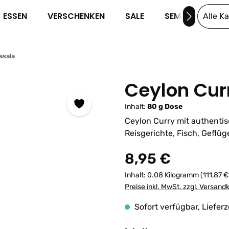
ESSEN
VERSCHENKEN
SALE
SEMINARE
Alle K
asala
Ceylon Cur
Inhalt:
80 g Dose
Ceylon Curry mit authentis
Reisgerichte, Fisch, Geflü
Regulärer Preis:
8,95 €
Inhalt:
0.08 Kilogramm
(111,87 €
Preise inkl. MwSt. zzgl. Versand
Sofort verfügbar, Lieferz