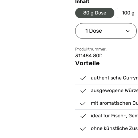
auswählen
Inhalt
80 g Dose
100 g
Produkt Anzahl: G
Produktnummer:
311484.80D
Vorteile
authentische Currym
ausgewogene Würze 
mit aromatischen C
ideal für Fisch-, G
ohne künstliche Zus