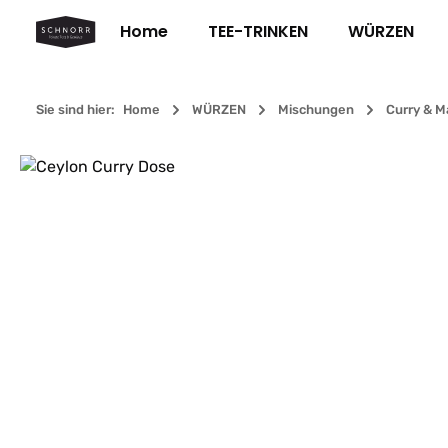
m Hauptinhalt springen
Zur Suche springen
Zur Hauptnavigation springen
Home
TEE-TRINKEN
WÜRZEN
Sie sind hier:
Home
WÜRZEN
Mischungen
Curry & M
Bildergalerie überspringen