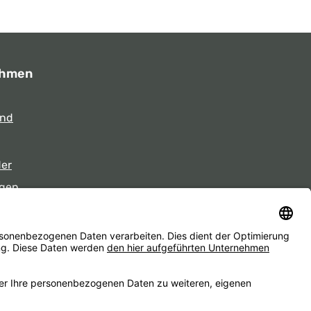
ehmen
und
der
gen
eiten