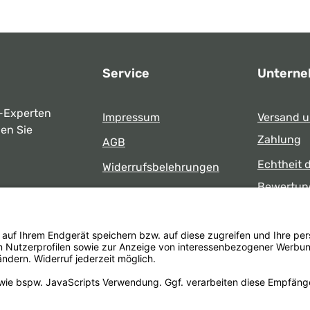
Service
Untern
-Experten
Impressum
Versand 
ben Sie
Zahlung
AGB
Echtheit 
Widerrufsbelehrungen
Bewertun
Datenschutz
uns
Öffnungsz
Barrierefreiheit
Laden
 17:00 Uhr
formular
.