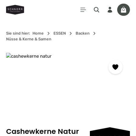
Zum Hauptinhalt springen
Waren
Sie sind hier:
Home
ESSEN
Backen
Nüsse & Kerne & Samen
Bildergalerie überspringen
Cashewkerne Natur