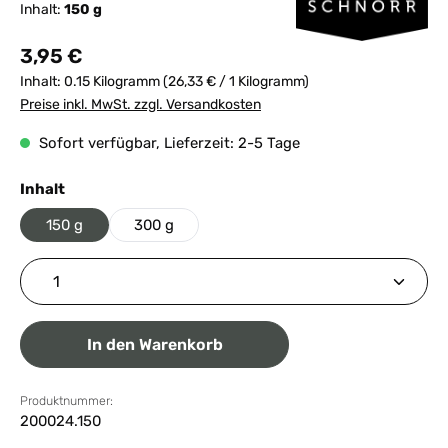
Inhalt:
150 g
Regulärer Preis:
3,95 €
Inhalt:
0.15 Kilogramm
(26,33 € / 1 Kilogramm)
Preise inkl. MwSt. zzgl. Versandkosten
Sofort verfügbar, Lieferzeit: 2-5 Tage
auswählen
Inhalt
150 g
300 g
Produkt Anzahl: Gib den gewünschten Wert ein ode
In den Warenkorb
Produktnummer:
200024.150